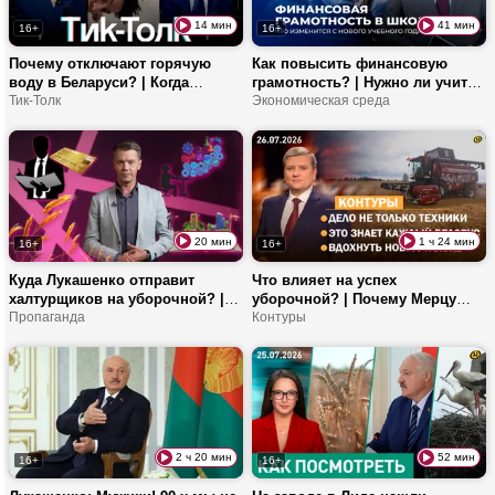
14 мин
41 мин
16+
16+
Почему отключают горячую
Как повысить финансовую
воду в Беларуси? | Когда
грамотность? | Нужно ли учить
превышают сроки ревизии? |
Тик-Толк
детей распоряжаться
Экономическая среда
Сколько лет действующим
деньгами? | «Эффект кофе»
трубам?
делает нас беднее?
20 мин
1 ч 24 мин
16+
16+
Куда Лукашенко отправит
Что влияет на успех
халтурщиков на уборочной? |
уборочной? | Почему Мерцу
Как бизнес поможет экономике
Пропаганда
больше не доверяют? | За что
Контуры
Витебщины? | Сколько можно
белорусы любят «Першы
заработать в поле?
Нацыянальны гандлёвы дом»?
2 ч 20 мин
52 мин
16+
16+