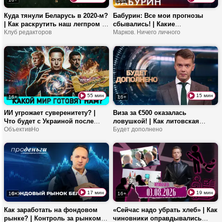
Куда тянули Беларусь в 2020-м?
Бабурин: Все мои прогнозы
| Как раскрутить наш легпром в
сбывались! | Какие
соцсетях? | Двери НАТО
Клуб редакторов
договоренности между
Марков. Ничего личного
закрыты для всех?
Путиным и Трампом? | Почему
операция США в Иране
провалилась?
55 мин
15 мин
16+
16+
ИИ угрожает суверенитету? |
Виза за €500 оказалась
Что будет с Украиной после
ловушкой! | Как литовская
СВО? | Почему Испанию
ОбъективНо
организация искала
Будет дополнено
заполонили мигранты?
«подпольщиков» в Беларуси? |
Кто ответит за 115
пострадавших?
17 мин
19 мин
16+
16+
Как заработать на фондовом
«Сейчас надо убрать хлеб» | Как
рынке? | Контроль за рынком
чиновники оправдывались