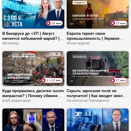
справляются с лесными
пожарами?
19 мин
13 мин
16+
16+
В Беларуси до +37! | Август
Европа теряет свою
начнется небывалой жарой? |
промышленность | Украине
Как спасти капусту от
Метеогид
грозит холод? | Какой
Итоги недели
вредителей?
товарооборот у Беларуси и
Китая?
1 ч 12 мин
17 мин
16+
16+
Куда прорвались десятки тысяч
Скрыть заросшие поля не
мигрантов? | Почему обвиняют
получится! | Как вводят земли в
администрацию Трампа? | Чем
Клуб редакторов
сельхозоборот? | Какие шаги
На контроле Президента
мигранты помогают Беларуси?
возвращают землю в оборот?