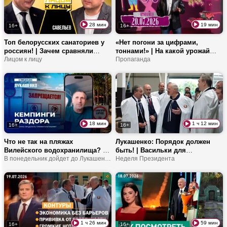
28 мин
19 мин
16+
16+
Топ белорусских санаториев у
«Нет погони за цифрами,
россиян! | Зачем сравняли
тоннами!» | На какой урожай
цены для белорусов? | Про
Лицом к лицу
замахнулся Президент? | Зачем
Пропаганда
дефицит мест и отдых в
Беларуси мигранты из
Друскининкае
Узбекистана?
18 мин
1 ч 12 мин
16+
16+
Что не так на пляжах
Лукашенко: Порядок должен
Вилейского водохранилища? |
быть! | Васильки для
Можно ли зайти на кемпинг без
В понедельник дойдет до Лукашенко!
Лукашенко, премии
Неделя Президента
оплаты? | Какие требования к
«Славянского базара» и
арендаторам?
красные коровы
1 ч 26 мин
59 мин
16+
16+