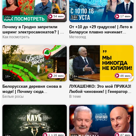
54 мин
17 мин
16+
16+
Почему в Гродно запретили
От +10 до +29 градусов! | Лето в
шеринг электросамокатов? | В
Беларуси плавно начинает
Беларуси мак и конопля под
Как посмотреть
заканчиваться? | Где можно
Метеогид
контролем? | Как ощущается
увидеть собак-серфингистов? |
восхождение на гору?
Как правильно посадить
клубнику?
26 мин
46 мин
16+
16+
Белорусская деревня снова в
ЛУКАШЕНКО: Это мой ПРИКАЗ!
моде! | Почему сюда
Любой чиновник! | Генератор
возвращаются даже
Белые росы
стабильности, страх Европы и
В теме
знаменитости? | Какие тайны
дисциплина
хранят старые дома?
1 ч 16 мин
47 мин
16+
16+