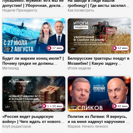
Лукашенко: Мужики! 90-х мы не
На заводе в Лиде нашли
допустим! | Уборочная, доклад
гробницу! | Где аисты заселили
министра обороны и кадровый
Неделя Президента
целую деревню? | Как не купить
Как посмотреть
день
запрещенные грибы?
17 мин
12 мин
16+
16+
Будет ли жарким конец июля? |
Белорусские тракторы поедут в
Почему грядки не должны
Мозамбик! | Какую задачу
пустовать? | Огромные кабачки
Метеогид
поставил Лукашенко аграриям?
Итоги недели
стали хитом в Китае!
| Помидорный бунт в Армении
1 ч 10 мин
42 мин
16+
16+
«Россия ведет рыцарскую
Политик из Латвии: Я вернусь,
войну» | Чего ждать от нового
и на меня наденут наручники |
главкома ВСУ? | Почему 21-й
Клуб редакторов
Сколько страна хотела
Марков. Ничего личного
пакет санкций направлен
заплатить за Росликова? |