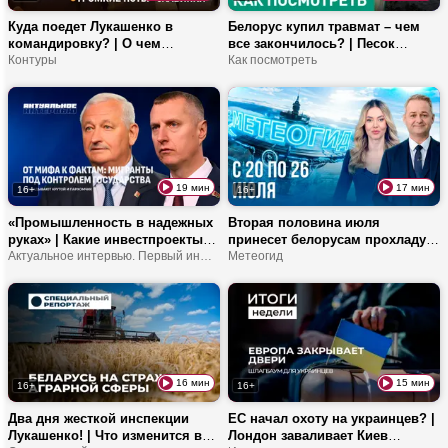
Куда поедет Лукашенко в
Белорус купил травмат – чем
командировку? | О чем
все закончилось? | Песок
спасатели предупреждают
Контуры
ценнее золота? | Было ли
Как посмотреть
белорусов? | Зачем стране
выгодно США нападать на
райагросервисы?
Иран?
19 мин
17 мин
16+
16+
«Промышленность в надежных
Вторая половина июля
руках» | Какие инвестпроекты
принесет белорусам прохладу?
нужны нам за рубежом? | Как
Актуальное интервью. Первый информационный
| Как решить проблему
Метеогид
контролируются трудовые
изогнутых огурцов? | Сколько
мигранты?
пожаров зафиксировано в
Канаде?
16 мин
15 мин
16+
16+
Два дня жесткой инспекции
ЕС начал охоту на украинцев? |
Лукашенко! | Что изменится в
Лондон заваливает Киев