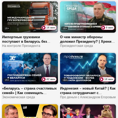
против НПЗ России и
Прибалтика готовится к войне?
Беларуси?
16 мин
9 мин
16+
16+
Импортные грузовики
О чем министр обороны
поступают в Беларусь без
доложил Президенту? | Хренин
утильсбора | Перевозчики про
На контроле Президента
про обстановку вокруг
Президентская среда
санкции ЕС | Как собирают
Беларуси, активность НАТО и
грузовики МАЗ?
военных на уборочной
42 мин
18 мин
16+
16+
«Беларусь – страна счастливых
Индонезия – новый Китай? | Как
семей» | Как совмещать
страна сотрудничает с
родительство с работой? | Про
Экономическая среда
Беларусью? | Про поставку
Про деньги с Александром Егоровым
демографическую безопасность
сельхозтехники и продукты
халяль