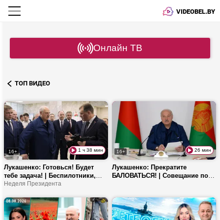
VIDEOBEL.BY
Онлайн ТВ
ТОП ВИДЕО
1 ч 38 мин
26 мин
16+
16+
Лукашенко: Готовься! Будет
Лукашенко: Прекратите
тебе задача! | Беспилотники,
БАЛОВАТЬСЯ! | Совещание по
бинокли и Алжир
Неделя Президента
ТОРГОВЛЕ: цены, автолавки и
новые требования