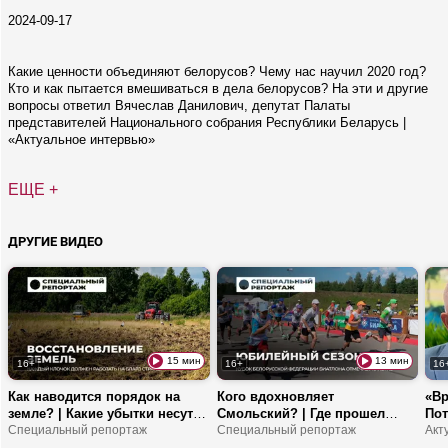
2024-09-17
Какие ценности объединяют белорусов? Чему нас научил 2020 год?
Кто и как пытается вмешиваться в дела белорусов? На эти и другие
вопросы ответил Вячеслав Данилович, депутат Палаты
представителей Национального собрания Республики Беларусь |
«Актуальное интервью»
ЕЩЕ +
ДРУГИЕ ВИДЕО
15 мин
13 мин
16+
16+
16
Как наводится порядок на
Кого вдохновляет
«Вр
земле? | Какие убытки несут
Смольский? | Где прошел
Пот
заросшие поля? | Почему
Специальный репортаж
Кубок БФБ? | Что эти
Специальный репортаж
Бли
белорусские земли не должны
соревнования дают молодым
ста