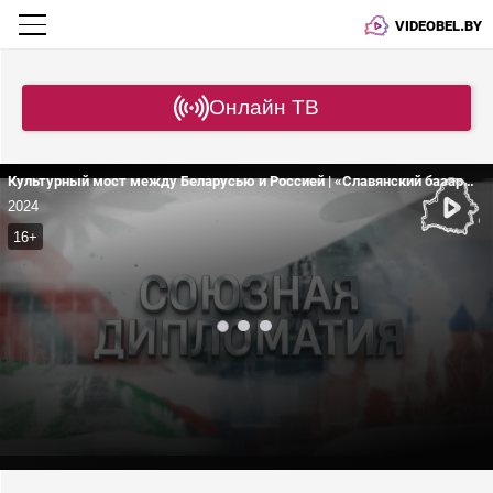
VIDEOBEL.BY
Онлайн ТВ
Культурный мост между Беларусью и Россией | «Славянский базар» и «Купалье» объединили народы! | Лукашенко вручил премии СГ
2024
16+