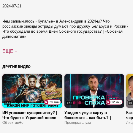
2024-07-21
Чем запомнилось «Купалье» в Александрии в 2024-м? Что
российские звезды эстрады думают про дружбу Беларуси и России?
Что обсуждали во время Дней Союзного государства? | «Союзная
дипломатия»
ЕЩЕ +
ДРУГИЕ ВИДЕО
55 мин
12 мин
16+
16+
16
ИИ угрожает суверенитету? |
Увидел чужую карту в
Как
Что будет с Украиной после
банкомате – как быть? |
чер
СВО? | Почему Испанию
ОбъективНо
Аферисты прикидываются
Проверка слуха
нра
Лиц
заполонили мигранты?
добрыми соседями! | Как
кон
мошенники используют
исп