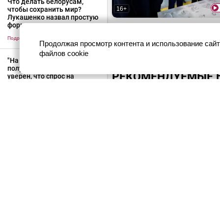
Что делать белорусам,
16+
чтобы сохранить мир?
Лукашенко назвал простую
формулу
Лукашенко: Юра, я думал, чт
рванул до Героя Беларуси!
Подробнее
>
Продолжая просмотр контента и использование сайт
файлов cookie
"На нефти столько не
получают". Лукашенко
РЕКОМЕНДУЕМЫЕ 
уверен, что спрос на
продовольствие в мире
будет только расти
Подробнее
>
О сервисе
16+
Связаться с нами
Лукашенко: АБС ты уже дела
Вилейка