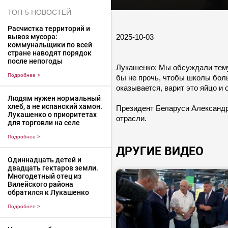
ТОП-5 НОВОСТЕЙ
Расчистка территорий и
2025-10-03
вывоз мусора:
коммунальщики по всей
стране наводят порядок
после непогоды
Лукашенко: Мы обсуждали тему 
Подробнее
>
бы не прочь, чтобы школы боль
оказывается, варит это яйцо и
Людям нужен нормальный
хлеб, а не испанский хамон.
Президент Беларуси Александр 
Лукашенко о приоритетах
отрасли.
для торговли на селе
Подробнее
>
ДРУГИЕ ВИДЕО
Одиннадцать детей и
двадцать гектаров земли.
Многодетный отец из
Вилейского района
обратился к Лукашенко
Подробнее
>