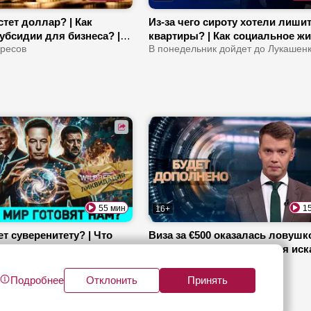
тет доллар? | Как
Из-за чего сироту хотели лиши
убсидии для бизнеса? |
квартиры? | Как социальное ж
я молодых специалистов
ресов
стало арендным? | Что проще 
В понедельник дойдет до Лукашенк
переезд или борьба с ошибкой
документах?
55 мин
1
16+
т суверенитету? | Что
Виза за €500 оказалась ловушко
раиной после СВО? |
Как литовская организация иск
панию заполонили
о
«подпольщиков» в Беларуси? |
Будет дополнено
?
ответит за 115 пострадавших?
Подробнее
Отклонить
Принять