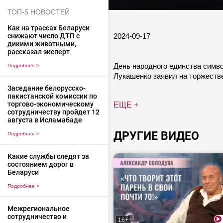
ТОП-5 НОВОСТЕЙ
Как на трассах Беларуси
2024-09-17
снижают число ДТП с
дикими животными,
рассказал эксперт
День народного единства симво
Подробнее
>
Лукашенко заявил на торжестве
Заседание белорусско-
пакистанской комиссии по
торгово-экономическому
ЕЩЕ +
сотрудничеству пройдет 12
августа в Исламабаде
ДРУГИЕ ВИДЕО
Подробнее
>
Какие службы следят за
состоянием дорог в
Беларуси
Подробнее
>
Межрегиональное
сотрудничество и
16+