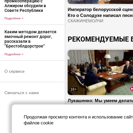
промкооперацию с
Алжиром обсудили в
Император белорусской сцены
Совете Республики
Кто о Солодухе написал песн
Подробнее
>
Как артист поборол алкогол
СКАЖИНЕМОЛЧИ
Каким методом делается
ямочный ремонт дорог,
РЕКОМЕНДУЕМЫЕ 
рассказали в
"Брестоблдорстрое"
Подробнее
>
О сервисе
16+
Связаться с нами
Лукашенко: Мы умеем делат
абсолютно все, что сегодня
необходимо Алжиру!
Продолжая просмотр контента и использование сайт
файлов cookie