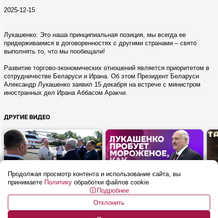
2025-12-15
Лукашенко: Это наша принципиальная позиция, мы всегда ее
придерживаемся в договоренностях с другими странами – свято
выполнять то, что мы пообещали!
Развитие торгово-экономических отношений является приоритетом в
сотрудничестве Беларуси и Ирана. Об этом Президент Беларуси
Александр Лукашенко заявил 15 декабря на встрече с министром
иностранных дел Ирана Аббасом Аракчи.
ДРУГИЕ ВИДЕО
Продолжая просмотр контента и использование сайта, вы
10 мин
6 мин
16+
16+
16
принимаете
Политику
обработки файлов cookie
Подробнее
Лукашенко: Я ожидал
Лукашенко: Настаиваю на
«Я 
большего, откровенно говоря!
СТАРОЙ рецептуре! |
ник
Отклонить
| Брест
Кобринское МОРОЖЕНОЕ:
По факту: Решения Первого
про
Бел
вкус детства с 1962-го
наб