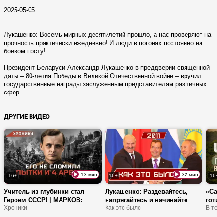
2025-05-05
Лукашенко: Восемь мирных десятилетий прошло, а нас проверяют на
прочность практически ежедневно! И люди в погонах постоянно на
боевом посту!
Президент Беларуси Александр Лукашенко в преддверии священной
даты – 80-летия Победы в Великой Отечественной войне – вручил
государственные награды заслуженным представителям различных
сфер.
ДРУГИЕ ВИДЕО
13 мин
32 мин
16+
16+
16
Учитель из глубинки стал
Лукашенко: Раздевайтесь,
«С
Героем СССР! | МАРКОВ:
напрягайтесь и начинайте
гот
легендарный комбриг и гроза
Хроники
РАБОТАТЬ! | Теракт, кризис и
Как это было
ТОП
В т
карательных отрядов
малиновый чай | 2011
сто