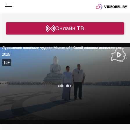
VIDEOBEL.BY
Онлайн ТВ
Лукашенко показали чудеса Мьянмы! | Какой колокол исполняет желания?
2025
16+