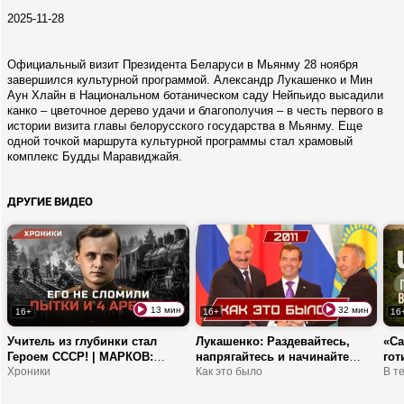
2025-11-28
Официальный визит Президента Беларуси в Мьянму 28 ноября
завершился культурной программой. Александр Лукашенко и Мин
Аун Хлайн в Национальном ботаническом саду Нейпьидо высадили
канко – цветочное дерево удачи и благополучия – в честь первого в
истории визита главы белорусского государства в Мьянму. Еще
одной точкой маршрута культурной программы стал храмовый
комплекс Будды Маравиджайя.
ДРУГИЕ ВИДЕО
13 мин
32 мин
16+
16+
16
Учитель из глубинки стал
Лукашенко: Раздевайтесь,
«С
Героем СССР! | МАРКОВ:
напрягайтесь и начинайте
гот
легендарный комбриг и гроза
Хроники
РАБОТАТЬ! | Теракт, кризис и
Как это было
ТОП
В т
карательных отрядов
малиновый чай | 2011
сто