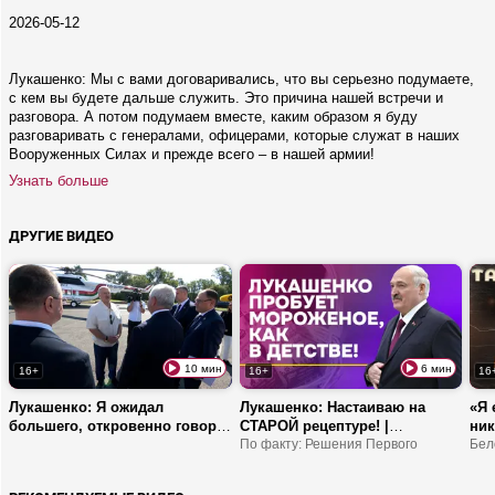
2026-05-12
Лукашенко: Мы с вами договаривались, что вы серьезно подумаете,
с кем вы будете дальше служить. Это причина нашей встречи и
разговора. А потом подумаем вместе, каким образом я буду
разговаривать с генералами, офицерами, которые служат в наших
Вооруженных Силах и прежде всего – в нашей армии!
Узнать больше
ДРУГИЕ ВИДЕО
10 мин
6 мин
16+
16+
16
Лукашенко: Я ожидал
Лукашенко: Настаиваю на
«Я 
большего, откровенно говоря!
СТАРОЙ рецептуре! |
ник
| Брест
Кобринское МОРОЖЕНОЕ:
По факту: Решения Первого
про
Бел
вкус детства с 1962-го
наб