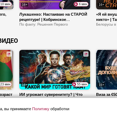
10 мин
6 мин
16+
16+
го,
Лукашенко: Настаиваю на СТАРОЙ
«Я ей внуш
рецептуре! | Кобринское
никто» | Т
МОРОЖЕНОЕ: вкус детства с 1962-
По факту: Решения Первого
и каких де
Белорусы в
го
ВИДЕО
23 мин
55 мин
16+
16+
озраст
ИИ угрожает суверенитету? | Что
Виза за €5
голове
будет с Украиной после СВО? |
Как литов
Почему Испанию заполонили
ОбъективНо
«подпольщ
Будет допо
а, вы принимаете
Политику
обработки
мигранты?
ответит за