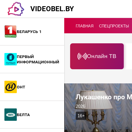
VIDEOBEL.BY
ГЛАВНАЯ
СПЕЦПРОЕКТЫ
Беларусь 1
Онлайн ТВ
Первый
информационный
ОНТ
Лукашенко про Мо
2026
БелТА
16+