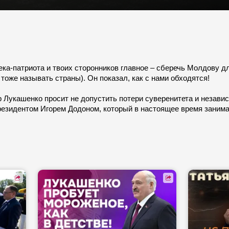
ека-патриота и твоих сторонников главное – сберечь Молдову д
тоже называть страны). Он показал, как с нами обходятся!
Лукашенко просит не допустить потери суверенитета и независ
резидентом Игорем Додоном, который в настоящее время занима