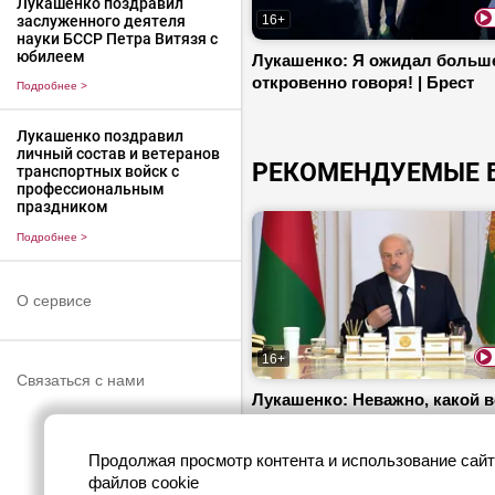
Лукашенко поздравил
16+
заслуженного деятеля
науки БССР Петра Витязя с
юбилеем
Лукашенко: Я ожидал больше
откровенно говоря! | Брест
Подробнее
>
Лукашенко поздравил
личный состав и ветеранов
РЕКОМЕНДУЕМЫЕ 
транспортных войск с
профессиональным
праздником
Подробнее
>
О сервисе
16+
Связаться с нами
Лукашенко: Неважно, какой в
человека! Главное, чтобы в 
у него что-то было!
Продолжая просмотр контента и использование сайт
файлов cookie