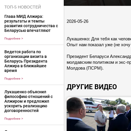
ТОП-5 НОВОСТЕЙ
Глава МИД Алжира:
2026-05-26
результаты и темпы
развития сотрудничества с
Беларусью впечатляют
Лукашенко: Для тебя как челов
Подробнее
>
Опыт нам показал уже (не хочу 
Ведется работа по
Президент Беларуси Александр 
организации визита в
Беларусь Президента
молдавским политиком и экс-п
Алжира в ближайшее
Молдова (ПСРМ).
время
Подробнее
>
ДРУГИЕ ВИДЕО
Лукашенко объяснил
философию отношений с
Алжиром и предложил
ускорить реализацию
договоренностей
Подробнее
>