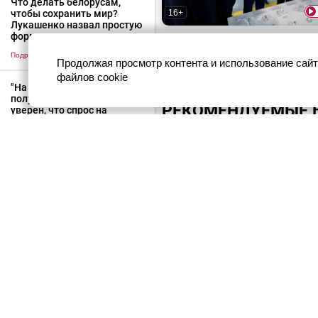
Что делать белорусам,
16+
чтобы сохранить мир?
Лукашенко назвал простую
формулу
Лукашенко: Юра, я думал, чт
рванул до Героя Беларуси!
Подробнее
>
Продолжая просмотр контента и использование сайт
файлов cookie
"На нефти столько не
получают". Лукашенко
РЕКОМЕНДУЕМЫЕ 
уверен, что спрос на
продовольствие в мире
будет только расти
Подробнее
>
О сервисе
16+
Связаться с нами
Лукашенко: Мы умеем делат
абсолютно все, что сегодня
необходимо Алжиру!