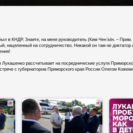
ыл в КНДР. Знаете, на меня руководитель (Ким Чен Ын. – Прим.
й, нацеленный на сотрудничество. Никакой он там не диктатор и
ения!
Лукашенко рассчитывает на посреднические услуги Приморского
встрече с губернатором Приморского края России Олегом Кожемя