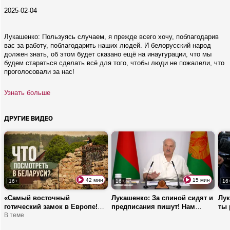
2025-02-04
Лукашенко: Пользуясь случаем, я прежде всего хочу, поблагодарив
вас за работу, поблагодарить наших людей. И белорусский народ
должен знать, об этом будет сказано ещё на инаугурации, что мы
будем стараться сделать всё для того, чтобы люди не пожалели, что
проголосовали за нас!
Узнать больше
ДРУГИЕ ВИДЕО
42 мин
15 мин
16+
16+
16
«Самый восточный
Лукашенко: За спиной сидят и
Лук
готический замок в Европе!» |
предписания пишут! Нам
ты 
ТОП мест в Беларуси, которые
В теме
ТАКИЕ министры не нужны!
стоит увидеть