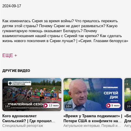
2024-09-17
Как изменилась Сирия за время войны? Что пришлось пережить
детям этой страны? Почему Сирии не дают развиваться? Какую
гуманитарную помощь оказывает Беларусь? Почему
взаимоотношения нашей страны с Сирией так крепки? Как сделать
жизнь нового поколения в Сирии лучше? | «Сирия. Глазами белоруса»
ЕЩЕ +
ДРУГИЕ ВИДЕО
13 мин
9 мин
16+
16+
16
Кого вдохновляет
«Время у Трампа поджимает» |
«Бо
Смольский? | Где прошел
Потери США в конфликте на
Для
Кубок БФБ? | Что эти
Специальный репортаж
Ближнем Востоке | Европа
Актуальное интервью. Первый информационный
от 
соревнования дают молодым
станет регионом третьего
про