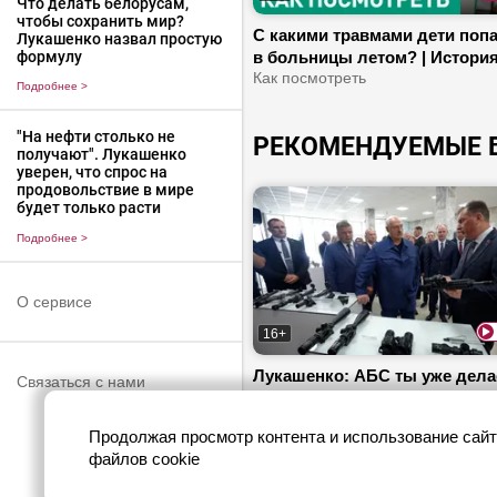
Что делать белорусам,
чтобы сохранить мир?
С какими травмами дети поп
Лукашенко назвал простую
формулу
в больницы летом? | История
щенками в Борисове – что
Как посмотреть
Подробнее
>
известно? | Франция и Испан
справляются с лесными пож
"На нефти столько не
РЕКОМЕНДУЕМЫЕ 
получают". Лукашенко
уверен, что спрос на
продовольствие в мире
будет только расти
Подробнее
>
О сервисе
16+
Лукашенко: АБС ты уже дела
Связаться с нами
Вилейка
Продолжая просмотр контента и использование сайт
файлов cookie