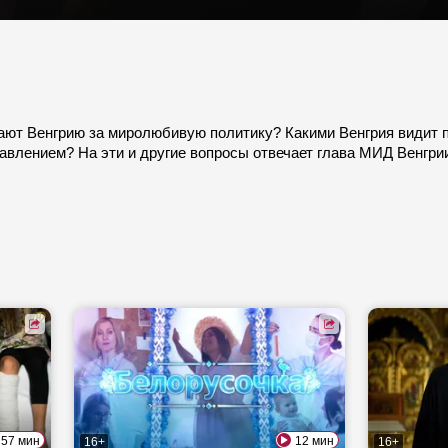
ают Венгрию за миролюбивую политику? Какими Венгрия видит п
авлением? На эти и другие вопросы отвечает глава МИД Венгри
57 мин
12 мин
16+
16+