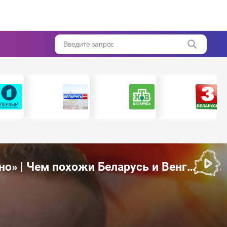
Введите запрос
«Вести суверенную политику в Европе сейчас очень сложно» | Чем похожи Беларусь и Венгрия? | Сийярто