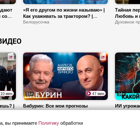
адают
«Я его другом по жизни называю» |
Тайная пер
 со
Как ухаживать за трактором? |
Любовь и 
Тракторист – женская профессия?
Белорусочка
разница? |
Духовное п
ия не
арами?
ВИДЕО
10 мин
47 мин
16+
16+
ешь? |
Бабурин: Все мои прогнозы
ИИ угрожае
сбывались! | Какие договоренности
будет с Ук
между Путиным и Трампом? |
Марков. Ничего личного
Почему Ис
ОбъективН
а, вы принимаете
Политику
обработки
Почему операция США в Иране
мигранты
провалилась?