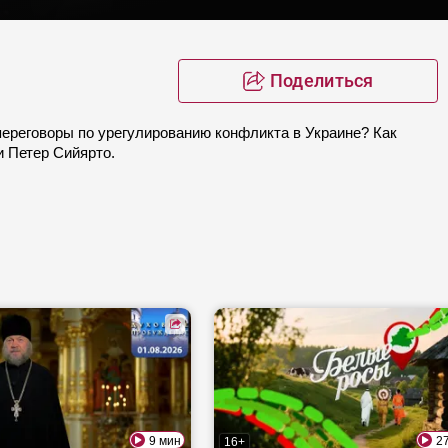
Поделиться
ереговоры по урегулированию конфликта в Украине? Как
и Петер Сийярто.
9 мин
2
16+