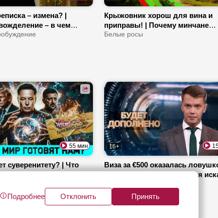
еписка – измена? |
Крыжовник хорош для вина и
вожделение – в чем
приправы! | Почему минчане
 Что такое ревность?
робуждение
переехали в деревню? | Какой 
Белые росы
клубники самый сладкий?
55 мин
1
16+
т суверенитету? | Что
Виза за €500 оказалась ловушко
раиной после СВО? |
Как литовская организация иск
панию заполонили
о
«подпольщиков» в Беларуси? |
Будет дополнено
?
ответит за 115 пострадавших?
Подробнее
Отклонить
Принять