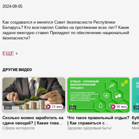
2024-08-05
Как создавался и менялся Совет безопасности Республики
Беларусь? Кто возглавлял Совбез на протяжении всех лет? Какие
задачи ежегодно ставил Президент по обеспечению национальной
безопасности?
ЕЩЕ +
ДРУГИЕ ВИДЕО
15 мин
38 мин
16+
16+
16
Сколько можно заработать на
Что такое правильный отдых?
Куб
сдаче овощей? | Какие товары
| Как справиться с
бат
по кредиту станут доступнее?
Сфера интересов
нейроусталостью? | ЛФК
Здорово здоровым быть!
изм
Меж
| Куда активнее вкладываются
после перелома ключицы
спо
инвесторы?
сп