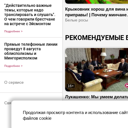
"Действительно важные
Крыжовник хорош для вина 
темы, которые надо
транслировать и слушать".
приправы! | Почему минчане
О чем говорили брестчане
переехали в деревню? | Како
Белые росы
на встрече с Эйсмонтом
клубники самый сладкий?
Подробнее
>
РЕКОМЕНДУЕМЫЕ 
Прямые телефонные линии
проведут 8 августа
облисполкомы и
Мингорисполком
Подробнее
>
О сервисе
16+
Лукашенко: Мы умеем делат
абсолютно все, что сегодня
Связаться с нами
необходимо Алжиру!
Продолжая просмотр контента и использование сайт
файлов cookie