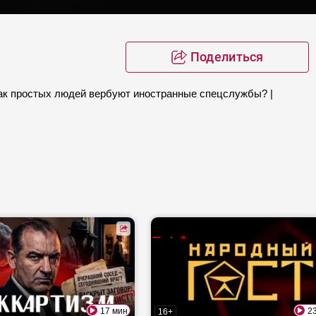
Поделиться
Как простых людей вербуют иностранные спецслужбы? |
17 мин
2
16+