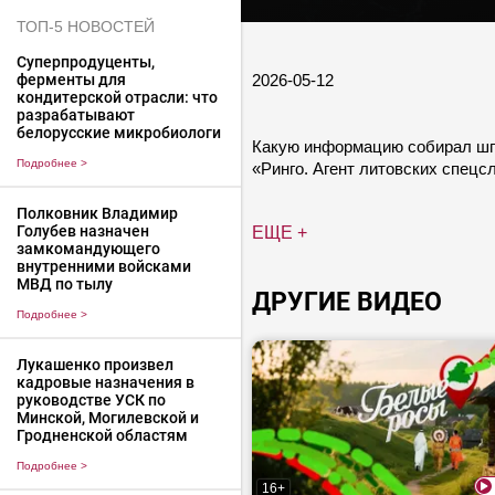
ТОП-5 НОВОСТЕЙ
Суперпродуценты,
2026-05-12
ферменты для
кондитерской отрасли: что
разрабатывают
белорусские микробиологи
Какую информацию собирал шп
Подробнее
>
«Ринго. Агент литовских спецс
Полковник Владимир
Голубев назначен
ЕЩЕ +
замкомандующего
внутренними войсками
МВД по тылу
ДРУГИЕ ВИДЕО
Подробнее
>
Лукашенко произвел
кадровые назначения в
руководстве УСК по
Минской, Могилевской и
Гродненской областям
Подробнее
>
16+