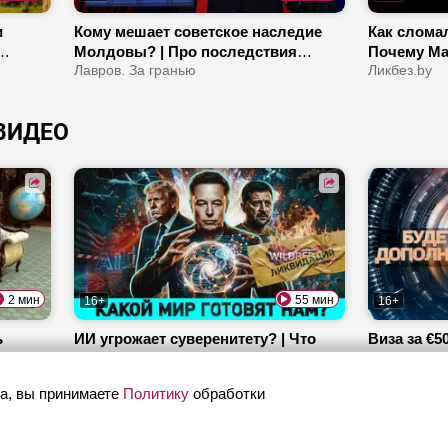
и
Кому мешает советское наследие
Как слома
Молдовы? | Про последствия
Почему Ма
й сорт
пожаров во Франции | Зачем
Лавров. За гранью
казнили в
Ликбез.by
Зеленский приезжал к Трампу?
ВИДЕО
2 мин
55 мин
16+
16+
ь
ИИ угрожает суверенитету? | Что
Виза за €5
будет с Украиной после СВО? |
Как литов
Почему Испанию заполонили
ОбъективНо
«подпольщ
Будет допо
а, вы принимаете
Политику
обработки
мигранты?
ответит за