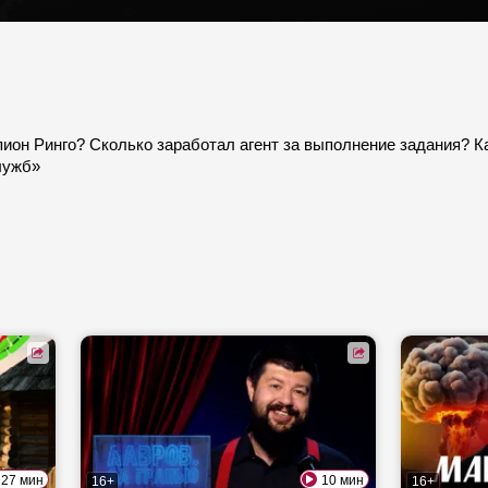
ион Ринго?
Сколько заработал агент за выполнение задания? 
лужб»
27 мин
10 мин
16+
16+