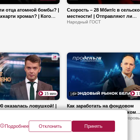
ли отца атомной бомбы? |
Скорость – 28 Мбит/с в сельск
ккарти хромал? | Кого
местности! | Отправляют ли
 США за шпионаж?
белорусы письма? | Где в Мин
Народный ГОСТ
находится работающий таксоф
15 мин
1
16+
00 оказалась ловушкой! |
Как заработать на фондовом
ская организация искала
рынке? | Контроль за рынком
иков» в Беларуси? | Кто
лнено
криптовалют в Беларуси | Куда
Про деньги с Александром Егоров
 115 пострадавших?
выгоднее инвестировать?
Подробнее
Отклонить
Принять