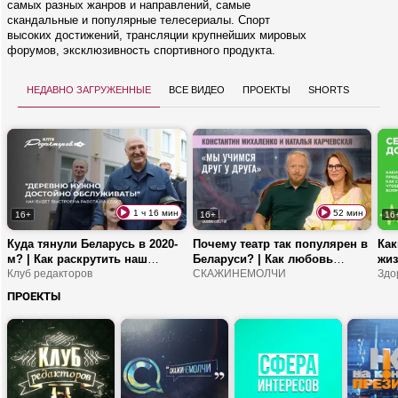
самых разных жанров и направлений, самые
скандальные и популярные телесериалы. Спорт
высоких достижений, трансляции крупнейших мировых
форумов, эксклюзивность спортивного продукта.
Недавно загруженные
Все видео
Проекты
Shorts
1 ч 16 мин
52 мин
16+
16+
16
Куда тянули Беларусь в 2020-
Почему театр так популярен в
Как
м? | Как раскрутить наш
Беларуси? | Как любовь
жиз
легпром в соцсетях? | Двери
Клуб редакторов
объединила двух
СКАЖИНЕМОЛЧИ
Гер
Здо
НАТО закрыты для всех?
режиссеров? | За что зрители
ПРОЕКТЫ
любят спектакли
Молодежного театра?