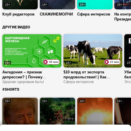
16+
16+
16+
16+
Клуб редакторов
СКАЖИНЕМОЛЧИ
Сфера интересов
На конт
Президе
ДРУГИЕ ВИДЕО
38 мин
15 мин
16+
16+
16
Ангедония – признак
$10 млрд от экспорта
Уби
депрессии? | Почему
продовольствия! | Как
бел
щитовидная железа любит
Здорово здоровым быть!
развивается рекламный
Сфера интересов
тво
Это
йод? | На что указывает
рынок в Беларуси? | Про
Бел
#SHORTS
завышенный креатинин в
модернизацию АПК
на
крови?
сол
16+
16+
16+
16+