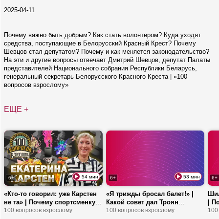
2025-04-11
Почему важно быть добрым? Как стать волонтером? Куда уходят
средства, поступающие в Белорусский Красный Крест? Почему
Шевцов стал депутатом? Почему и как меняется законодательство?
На эти и другие вопросы отвечает Дмитрий Шевцов, депутат Палаты
представителей Национального собрания Республики Беларусь,
генеральный секретарь Белорусского Красного Креста | «100
вопросов взрослому»
ЕЩЕ +
54 мин
53 мин
6+
6+
6+
«Кто-то говорил: уже Карстен
«Я трижды бросал балет!» |
Шил
не та» | Почему спортсменку
Какой совет дал Троян
| П
называют Екатериной
100 вопросов взрослому
молодым артистам? | Тяжело
100 вопросов взрослому
исп
100
Великой? | Белорусская
ли танцевать любовь в
биз