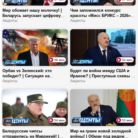
16+
16+
Мир обожает нашу молочку! |
Чем запомнился конкурс
Беларусь запускает цифровую
красоты «Мисс БРИКС – 2026»?
валюту | Цена нефти вырастет
Акценты
| Как Гомельщина готовится к
Акценты
до $200? | ИИ-обращение
возможным паводкам? |
Нетаньяху: политик убит?
Соцсети стали угрозой для
подростков?
56 мин
54 мин
16+
16+
Орбан vs Зеленский: кто
Будет ли война между США и
победит? | Ситуация на
Ираном? | Преступные схемы с
Ближнем Востоке | Как над
Акценты
турпутевками | Каждый 4-й
Акценты
белоруской в Абхазии
школьник хочет совершить
издевался муж?
суицид?
54 мин
53 мин
16+
16+
Белорусские чипсы
Мир на грани новой холодной
отправились на Маврикий! |
войны! | Обман под видом