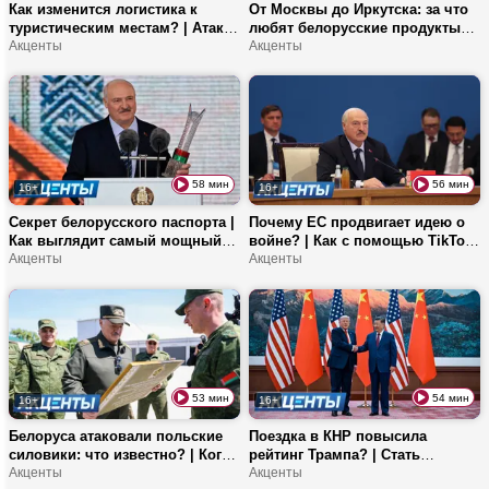
Как изменится логистика к
От Москвы до Иркутска: за что
туристическим местам? | Атака
любят белорусские продукты? |
в соцсетях на МТЗ | Какие
Акценты
«Славянский базар»
Акценты
мероприятия запланированы
отправился в тур! | Как прошел
на 22 июня?
выпускной в женской
гимназии?
58 мин
56 мин
16+
16+
Секрет белорусского паспорта |
Почему ЕС продвигает идею о
Как выглядит самый мощный
войне? | Как с помощью TikTok
трактор в СНГ? | Снимок под
Акценты
решить любую проблему? |
Акценты
летящим самолетом – это
Кулуары «Телевершины-2026»
опасно?
53 мин
54 мин
16+
16+
Белоруса атаковали польские
Поездка в КНР повысила
силовики: что известно? | Когда
рейтинг Трампа? | Стать
Москва и Пекин подпишут
Акценты
матерью в Беларуси стало
Акценты