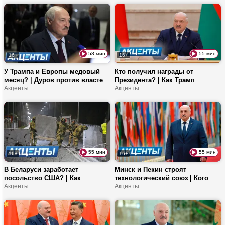
за границей?
чествовали на «Дажынках»?
58 мин
55 мин
16+
16+
У Трампа и Европы медовый
Кто получил награды от
месяц? | Дуров против властей
Президента? | Как Трамп
Молдовы! | Как блогеры
Акценты
нарушил все протоколы
Акценты
выживали в армии?
монархии? | «Интервидение»
прошло на ура!
55 мин
55 мин
16+
16+
В Беларуси заработает
Минск и Пекин строят
посольство США? | Как
технологический союз | Кого
Telegram повлиял на протесты
Акценты
бомбит после саммита ШОС? |
Акценты
во Франции? | Что внутри
Новые правила тарифов ЖКУ
студенческих общежитий? |
Минск отпраздновал 958-летие!