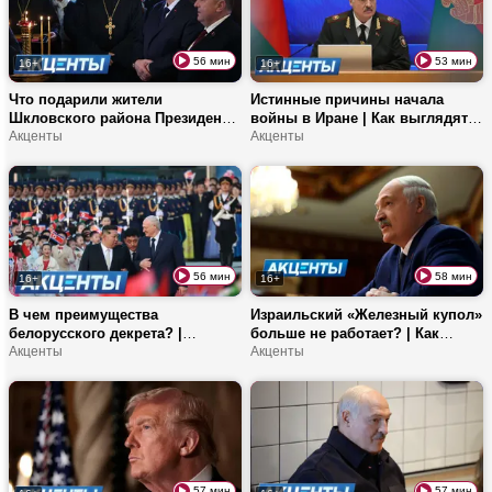
56 мин
53 мин
16+
16+
Что подарили жители
Истинные причины начала
Шкловского района Президенту
войны в Иране | Как выглядят
на Пасху? | Выборы в Венгрии
Акценты
союзные троллейбусы? |
Акценты
определят судьбу ЕС? | Как
Началась лунная экспедиция!
развивается белорусская
космонавтика?
56 мин
58 мин
16+
16+
В чем преимущества
Израильский «Железный купол»
белорусского декрета? |
больше не работает? | Как
Сколько огурцов съедают
Акценты
изменится Гродно в 2026-м? |
Акценты
белорусы за год? | Европа
Итоги переговоров Лукашенко и
пытается списать Орбана?
Коула
57 мин
57 мин