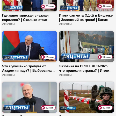
53 мин
49 мин
16+
16+
Где живет минская снежная
Итоги саммита ОДКБ в Бишкеке
королева? | Сколько стоит
| Зеленский на грани! | Какие
простой литовских фур на
Акценты
проекты с Азией стали
Акценты
белорусской границе? |
прорывом года?
Белорусский оазис в Омане!
55 мин
56 мин
16+
16+
Что Лукашенко требует от
Экзотика на PRODEXPO-2025:
Академии наук? | Выбросила
что привезли страны? | Итоги
собаку в окно – как накажут
Акценты
саммита СНГ в Душанбе |
Акценты
живодерку? | Правительство
Третий блок БелАЭС на подходе
Мерца может развалиться?
52 мин
51 мин
16+
16+