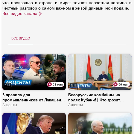
что произошло в стране и мире: точная новостная картина и
честный разговор о самом важном в живой динамичной подаче.
Все видео канала
все видео
53 мин
56 мин
16+
16+
3 правила для
Белорусские комбайны на
промышленников от Лукашенко
полях Кубани! | Что грозит
| «Горизонт» представил
Акценты
ленивым аграриям? | В каком
Акценты
отечественный ноутбук! |
случае уличные попрошайки
Почему протесты в Украине
получат штраф?
усиливаются?