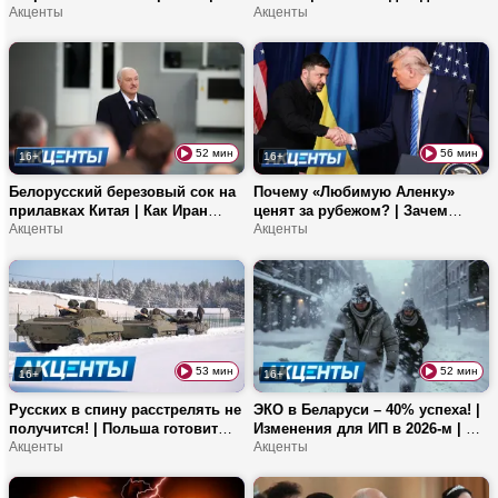
Почему Президент
Акценты
благотворительности: раскрыта
Акценты
раскритиковал стрельбу
преступная схема | Как
солдат? | За что воевали
Беларусь справляется с
воины-интернационалисты?
морозами?
52 мин
56 мин
16+
16+
Белорусский березовый сок на
Почему «Любимую Аленку»
прилавках Китая | Как Иран
ценят за рубежом? | Зачем
готовится к войне с США? |
Акценты
Трампу Совет мира? | Как
Акценты
Энергетическое самоубийство
волонтеры помогают
ЕС
справляться со снегопадами?
53 мин
52 мин
16+
16+
Русских в спину расстрелять не
ЭКО в Беларуси – 40% успеха! |
получится! | Польша готовит
Изменения для ИП в 2026-м | На
население к войне? | Belgee
Акценты
что обиделся Зеленский в
Акценты
покоряет автомобильный
США? | «Снежный флешмоб» у
рынок | Чем оборачиваются
белорусов