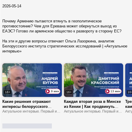
2026-05-14
Почему Армению пытаются втянуть в геополитическое
противостояние? Чем для Еревана может обернуться выход из
ЕАЭС? Готово ли армянское общество к развороту в сторону ЕС?
На эти и другие вопросы отвечает Ольга Лазоркина, аналитик
Белорусского института стратегических исследований | «Актуальное
интервью»
9 мин
13 мин
16+
16+
16
Какие решения отражают
Каждая вторая роза в Минске
Тре
интересы белорусского
из Кении | Как продвинуть
кам
народа? | Что устанавливает
Актуальное интервью. Первый информационный
туда молочку? | В Африке
Актуальное интервью. Первый информационный
обр
мост между обществом и
можно замерзнуть?
шко
властью? | В чем
ответственность делегатов
ВНС?