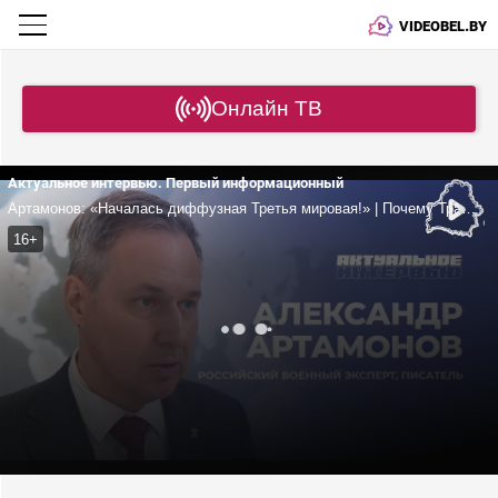
VIDEOBEL.BY
Онлайн ТВ
Актуальное интервью. Первый информационный
Артамонов: «Началась диффузная Третья мировая!» | Почему Трамп – президент войны? | Запад разрабатывает план «Барбаросса-2»
16+