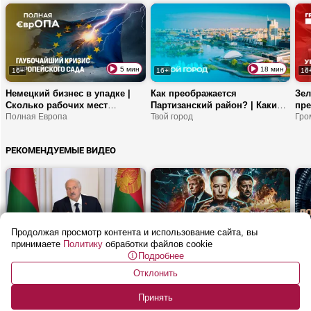
5 мин
18 мин
16+
16+
16
Немецкий бизнес в упадке |
Как преображается
Зел
Сколько рабочих мест
Партизанский район? | Какие
пре
потеряет ЕС? | Что будет
Полная Европа
люди трудятся на МТЗ? | Что
Твой город
евр
Гро
дальше?
обновят в Минском
на 
планетарии?
Ко
РЕКОМЕНДУЕМЫЕ ВИДЕО
укр
Продолжая просмотр контента и использование сайта, вы
23 мин
55 мин
16+
16+
16
принимаете
Политику
обработки файлов cookie
Подробнее
Лукашенко: Неважно, какой
ИИ угрожает суверенитету? |
Виз
возраст человека! Главное,
Что будет с Украиной после
лов
Отклонить
чтобы в голове у него что-то
СВО? | Почему Испанию
ОбъективНо
орг
Буд
было!
заполонили мигранты?
«по
Принять
| К