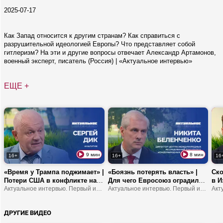
2025-07-17
Как Запад относится к другим странам? Как справиться с
разрушительной идеологией Европы? Что представляет собой
гитлеризм? На эти и другие вопросы отвечает Александр Артамонов,
военный эксперт, писатель (Россия) | «Актуальное интервью»
ЕЩЕ +
9 мин
8 мин
16+
16+
16
«Время у Трампа поджимает» |
«Боязнь потерять власть» |
Ско
Потери США в конфликте на
Для чего Евросоюз оградился
в И
Ближнем Востоке | Европа
Актуальное интервью. Первый информационный
от Испании? | Чем обернулся
Актуальное интервью. Первый информационный
бел
станет регионом третьего
прорыв границы в Сеуте?
поп
мира?
изр
ДРУГИЕ ВИДЕО
бе