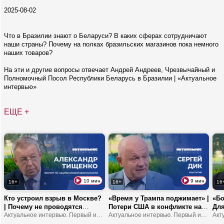
2025-08-02
Что в Бразилии знают о Беларуси? В каких сферах сотрудничают
наши страны? Почему на полках бразильских магазинов пока немного
наших товаров?
На эти и другие вопросы отвечает Андрей Андреев, Чрезвычайный и
Полномочный Посол Республики Беларусь в Бразилии | «Актуальное
интервью»
ЕЩЕ +
10 мин
9 мин
16+
16+
16
Кто устроил взрыв в Москве?
«Время у Трампа поджимает» |
«Бо
| Почему не проводятся
Потери США в конфликте на
Для
выборы в Украине? |
Актуальное интервью. Первый информационный
Ближнем Востоке | Европа
Актуальное интервью. Первый информационный
от 
Зеленского хотят сместить с
станет регионом третьего
про