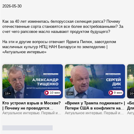
2026-05-30
Как за 40 лет изменилась белорусская селекция рапса? Почему
отечественные сорта становятся все более востребованными? За
счет чего рапсовое масло называют продуктом будущего?
На эти и другие вопросы отвечает Ядвига Пилюк, завотделом
масличных культур НПЦ НАН Беларуси по земледелию |
«Актуальное интервью»
10 мин
9 мин
16+
16+
16
Кто устроил взрыв в Москве?
«Время у Трампа поджимает» |
«Бо
| Почему не проводятся
Потери США в конфликте на
Для
выборы в Украине? |
Актуальное интервью. Первый информационный
Ближнем Востоке | Европа
Актуальное интервью. Первый информационный
от 
Зеленского хотят сместить с
станет регионом третьего
про
поста президента?
мира?