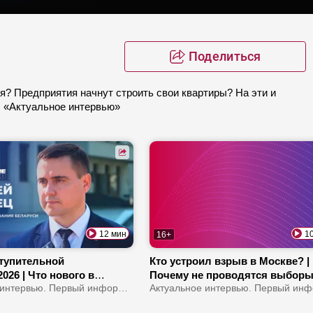
Поделиться
я? Предприятия начнут строить свои квартиры? На эти и
| «Актуальное интервью»
12 мин
1
16+
тупительной
Кто устроил взрыв в Москве? |
026 | Что нового в
Почему не проводятся выборы
ии? | Как школьники
Актуальное интервью. Первый информационный
Украине? | Зеленского хотят
чать ИИ?
сместить с поста президента?