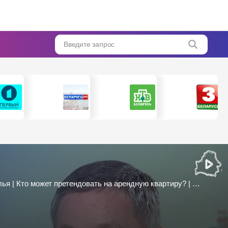
Введите запрос
Более 300 тыс. кв. метров в 2024 году! | Планы государства по строительству арендного жилья | Кто может претендовать на арендную квартиру? | Пархамович