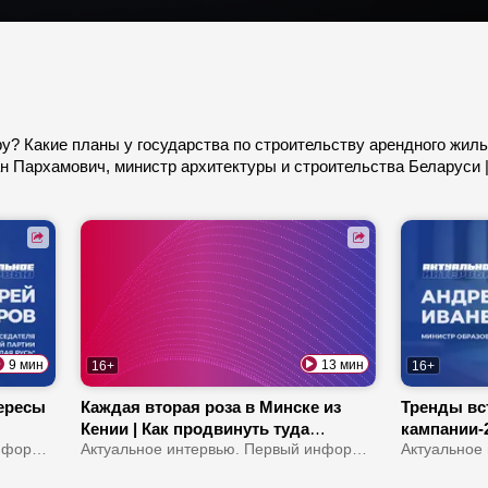
у? Какие планы у государства по строительству арендного жиль
н Пархамович, министр архитектуры и строительства Беларуси 
9 мин
13 мин
16+
16+
ересы
Каждая вторая роза в Минске из
Тренды вс
Кении | Как продвинуть туда
кампании-2
Актуальное интервью. Первый информационный
молочку? | В Африке можно
Актуальное интервью. Первый информационный
образован
м
замерзнуть?
будут изу