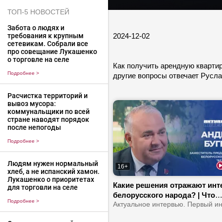
ТОП-5 НОВОСТЕЙ
Забота о людях и
2024-12-02
требования к крупным
сетевикам. Собрали все
про совещание Лукашенко
о торговле на селе
Как получить арендную квартир
Подробнее
>
другие вопросы отвечает Русла
Расчистка территорий и
вывоз мусора:
коммунальщики по всей
стране наводят порядок
после непогоды
Подробнее
>
Людям нужен нормальный
16+
хлеб, а не испанский хамон.
Лукашенко о приоритетах
Какие решения отражают инт
для торговли на селе
белорусского народа? | Что
Подробнее
>
устанавливает мост между
обществом и властью? | В че