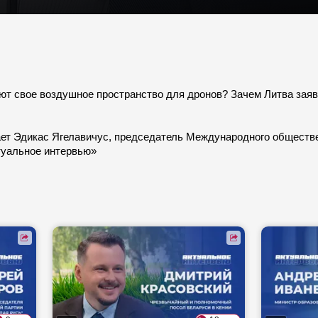
т свое воздушное пространство для дронов? Зачем Литва заявл
чает Эдикас Ягелавичус, председатель Международного общес
туальное интервью»