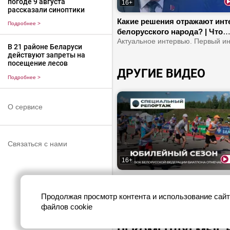
погоде 9 августа
16+
рассказали синоптики
Какие решения отражают инт
Подробнее
>
белорусского народа? | Что
устанавливает мост между
В 21 районе Беларуси
обществом и властью? | В че
действуют запреты на
ответственность делегатов 
посещение лесов
ДРУГИЕ ВИДЕО
Подробнее
>
О сервисе
Связаться с нами
16+
Кого вдохновляет Смольский?
прошел Кубок БФБ? | Что эти
Продолжая просмотр контента и использование сайт
соревнования дают молоды
Специальный репортаж
файлов cookie
спортсменам?