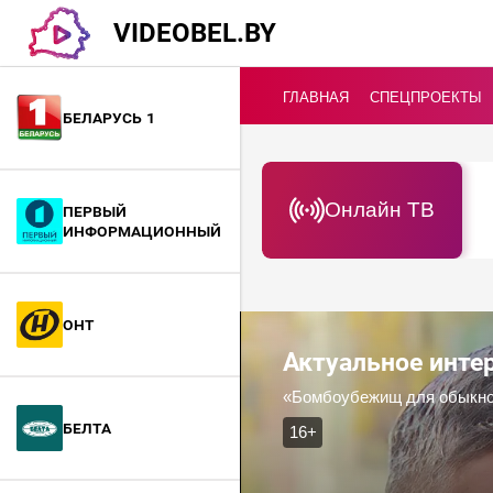
VIDEOBEL.BY
ГЛАВНАЯ
СПЕЦПРОЕКТЫ
Беларусь 1
Онлайн ТВ
Первый
информационный
ОНТ
Актуальное инт
«Бомбоубежищ для обыкнове
БелТА
16+