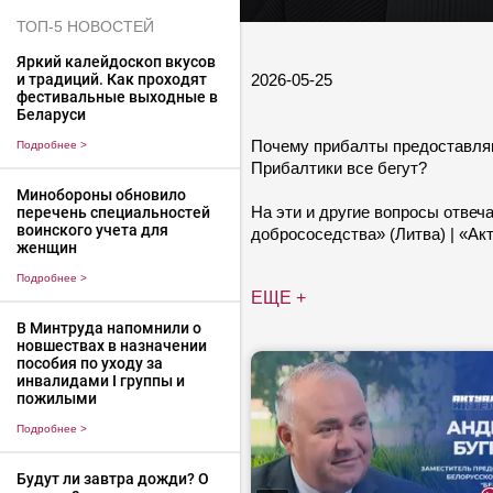
ТОП-5 НОВОСТЕЙ
Яркий калейдоскоп вкусов
2026-05-25
и традиций. Как проходят
фестивальные выходные в
Беларуси
Почему прибалты предоставляю
Подробнее
>
Прибалтики все бегут?
Минобороны обновило
На эти и другие вопросы отве
перечень специальностей
воинского учета для
добрососедства» (Литва) | «Ак
женщин
Подробнее
>
ЕЩЕ +
В Минтруда напомнили о
новшествах в назначении
пособия по уходу за
инвалидами I группы и
пожилыми
Подробнее
>
Будут ли завтра дожди? О