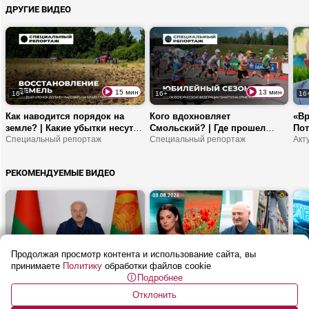
ДРУГИЕ ВИДЕО
ответственность делегатов
ВНС?
15 мин
13 мин
16+
16+
16
Как наводится порядок на
Кого вдохновляет
«Вр
земле? | Какие убытки несут
Смольский? | Где прошел
Пот
заросшие поля? | Почему
Специальный репортаж
Кубок БФБ? | Что эти
Специальный репортаж
Бли
белорусские земли не должны
соревнования дают молодым
ста
простаивать?
спортсменам?
ми
РЕКОМЕНДУЕМЫЕ ВИДЕО
Продолжая просмотр контента и использование сайта, вы
26 мин
54 мин
16+
16+
16
принимаете
Политику
обработки файлов cookie
Подробнее
Лукашенко: Прекратите
Почему в Гродно запретили
От 
БАЛОВАТЬСЯ! | Совещание по
шеринг электросамокатов? | В
в Б
Отклонить
ТОРГОВЛЕ: цены, автолавки и
Беларуси мак и конопля под
Как посмотреть
зак
Мет