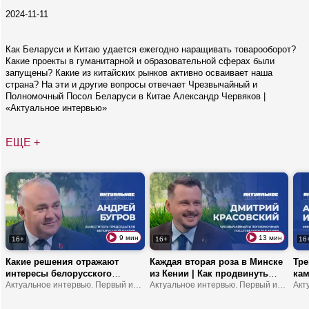
2024-11-11
Как Беларуси и Китаю удается ежегодно наращивать товарооборот?
Какие проекты в гуманитарной и образовательной сферах были
запущены? Какие из китайских рынков активно осваивает наша
страна? На эти и другие вопросы отвечает Чрезвычайный и
Полномочный Посол Беларуси в Китае Александр Червяков |
«Актуальное интервью»
ЕЩЕ +
9 мин
13 мин
16+
16+
16
Какие решения отражают
Каждая вторая роза в Минске
Тре
интересы белорусского
из Кении | Как продвинуть
кам
народа? | Что устанавливает
Актуальное интервью. Первый информационный
туда молочку? | В Африке
Актуальное интервью. Первый информационный
обр
мост между обществом и
можно замерзнуть?
шко
властью? | В чем