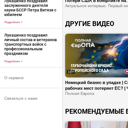
Потери США в конфликте на
Лукашенко поздравил
заслуженного деятеля
Ближнем Востоке | Европа ст
науки БССР Петра Витязя с
регионом третьего мира?
юбилеем
ДРУГИЕ ВИДЕО
Подробнее
>
Лукашенко поздравил
личный состав и ветеранов
транспортных войск с
профессиональным
праздником
Подробнее
>
16+
О сервисе
Немецкий бизнес в упадке | 
рабочих мест потеряет ЕС? | 
будет дальше?
Полная Европа
Связаться с нами
РЕКОМЕНДУЕМЫЕ 