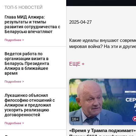
ТОП-5 НОВОСТЕЙ
Глава МИД Алжира:
2025-04-27
результаты и темпы
развития сотрудничества с
Беларусью впечатляют
Какие идеалы внушают совреме
Подробнее
>
мировая война? На эти и други
Ведется работа по
организации визита в
Беларусь Президента
ЕЩЕ +
Алжира в ближайшее
время
Подробнее
>
Лукашенко объяснил
философию отношений с
Алжиром и предложил
ускорить реализацию
договоренностей
16+
Подробнее
>
«Время у Трампа поджимает» 