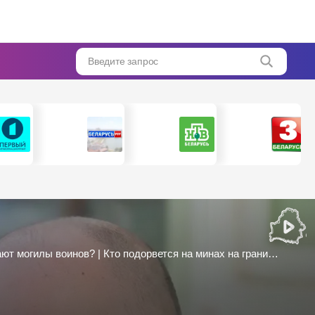
Введите запрос
«Это нацистская некрофилия!» | Прибалтика – главный провокатор в ЕС! | Зачем раскапывают могилы воинов? | Кто подорвется на минах на границе с РБ?