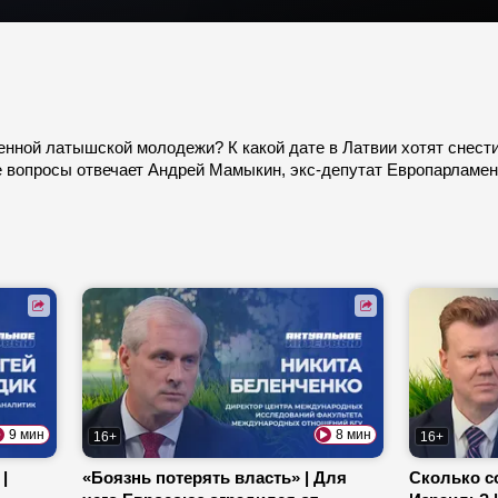
нной латышской молодежи? К какой дате в Латвии хотят снести
е вопросы отвечает Андрей Мамыкин, экс-депутат Европарламен
9 мин
8 мин
16+
16+
|
«Боязнь потерять власть» | Для
Сколько с