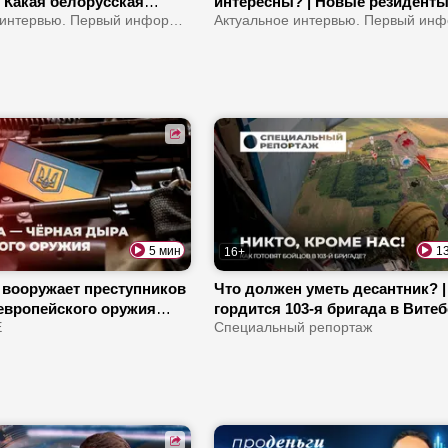
| Какая белорусская
интересны? | Новые резидент
популярна в стране? |
Актуальное интервью. Первый информационный
«Великого камня» | Когда там
ьтяне относятся к
начнет работу логистический ц
м?
Wildberries?
5 мин
1
16+
 вооружает преступников
Что должен уметь десантник? 
 европейского оружия
гордится 103-я бригада в Вите
черный рынок? | Как в
E
| Где и как обучают бойцов?
Специальный репортаж
используются
е дроны?