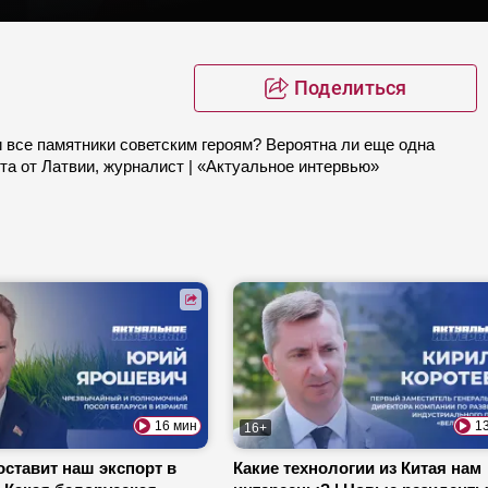
Поделиться
 все памятники советским героям? Вероятна ли еще одна
та от Латвии, журналист | «Актуальное интервью»
16 мин
1
16+
оставит наш экспорт в
Какие технологии из Китая нам