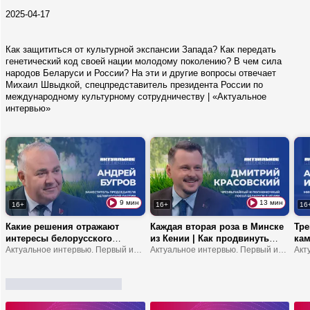
2025-04-17
Как защититься от культурной экспансии Запада? Как передать
генетический код своей нации молодому поколению? В чем сила
народов Беларуси и России? На эти и другие вопросы отвечает
Михаил Швыдкой, спецпредставитель президента России по
международному культурному сотрудничеству | «Актуальное
интервью»
9 мин
13 мин
16+
16+
16
Какие решения отражают
Каждая вторая роза в Минске
Тре
интересы белорусского
из Кении | Как продвинуть
кам
народа? | Что устанавливает
Актуальное интервью. Первый информационный
туда молочку? | В Африке
Актуальное интервью. Первый информационный
обр
мост между обществом и
можно замерзнуть?
шко
властью? | В чем
ответственность делегатов
ВНС?