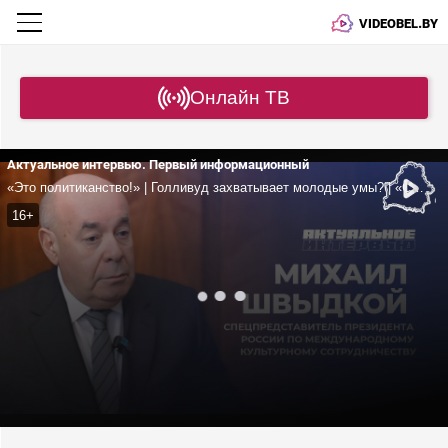
VIDEOBEL.BY
Онлайн ТВ
Актуальное интервью. Первый информационный
«Это политиканство!» | Голливуд захватывает молодые умы? | «Славянский базар» как символ единства народов Беларуси и России | Швыдкой
16+