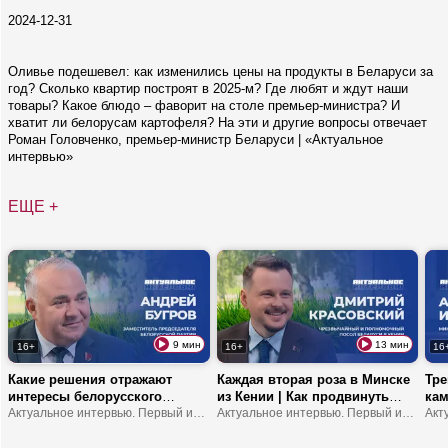
2024-12-31
Оливье подешевел: как изменились цены на продукты в Беларуси за
год? Сколько квартир построят в 2025-м? Где любят и ждут наши
товары? Какое блюдо – фаворит на столе премьер-министра? И
хватит ли белорусам картофеля? На эти и другие вопросы отвечает
Роман Головченко, премьер-министр Беларуси | «Актуальное
интервью»
ЕЩЕ +
9 мин
13 мин
16+
16+
16
Какие решения отражают
Каждая вторая роза в Минске
Тре
интересы белорусского
из Кении | Как продвинуть
кам
народа? | Что устанавливает
Актуальное интервью. Первый информационный
туда молочку? | В Африке
Актуальное интервью. Первый информационный
обр
мост между обществом и
можно замерзнуть?
шко
властью? | В чем