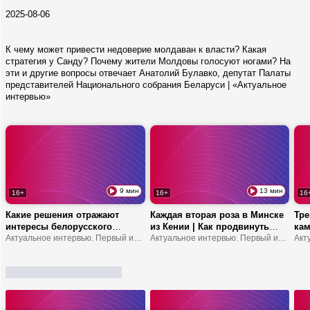
2025-08-06
К чему может привести недоверие молдаван к власти? Какая
стратегия у Санду? Почему жители Молдовы голосуют ногами? На
эти и другие вопросы отвечает Анатолий Булавко, депутат Палаты
представителей Национального собрания Беларуси | «Актуальное
интервью»
9 мин
13 мин
16+
16+
16
Какие решения отражают
Каждая вторая роза в Минске
Тре
интересы белорусского
из Кении | Как продвинуть
кам
народа? | Что устанавливает
Актуальное интервью. Первый информационный
туда молочку? | В Африке
Актуальное интервью. Первый информационный
обр
мост между обществом и
можно замерзнуть?
шко
властью? | В чем
ответственность делегатов
ВНС?