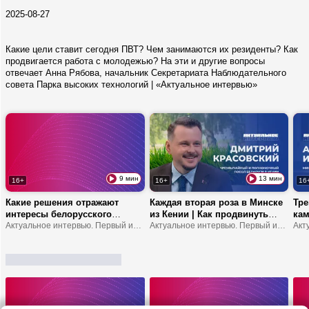
2025-08-27
Какие цели ставит сегодня ПВТ? Чем занимаются их резиденты? Как
продвигается работа с молодежью? На эти и другие вопросы
отвечает Анна Рябова, начальник Секретариата Наблюдательного
совета Парка высоких технологий | «Актуальное интервью»
9 мин
13 мин
16+
16+
16
Какие решения отражают
Каждая вторая роза в Минске
Тре
интересы белорусского
из Кении | Как продвинуть
кам
народа? | Что устанавливает
Актуальное интервью. Первый информационный
туда молочку? | В Африке
Актуальное интервью. Первый информационный
обр
мост между обществом и
можно замерзнуть?
шко
властью? | В чем
ответственность делегатов
ВНС?