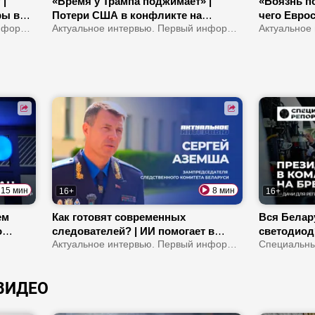
 |
«Время у Трампа поджимает» |
«Боязнь по
ры в
Потери США в конфликте на
чего Евро
Актуальное интервью. Первый информационный
Ближнем Востоке | Европа станет
Актуальное интервью. Первый информационный
Испании? 
?
регионом третьего мира?
границы в
15 мин
8 мин
16+
16+
ем
Как готовят современных
Вся Белар
о
следователей? | ИИ помогает в
светодиод
там
работе СК? | Сколько убийств
Актуальное интервью. Первый информационный
жесткий р
Специальны
прошлых лет удалось раскрыть?
области! |
зарабатыв
ВИДЕО