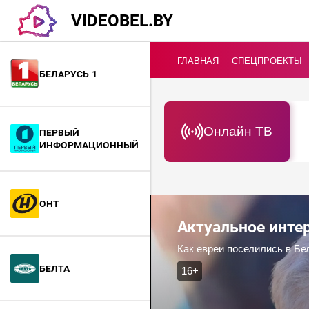
VIDEOBEL.BY
ГЛАВНАЯ
СПЕЦПРОЕКТЫ
Беларусь 1
Онлайн ТВ
Первый
информационный
ОНТ
Актуальное инт
Как евреи поселились в Бе
БелТА
16+