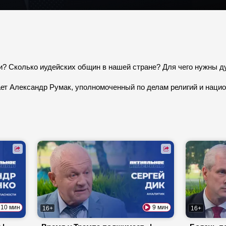
си? Сколько иудейских общин в нашей стране? Для чего нужны 
ает Александр Румак, уполномоченный по делам религий и наци
10 мин
9 мин
16+
16+