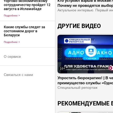
Кто устроил взрыв в Москве?
торгово-экономическому
сотрудничеству пройдет 12
Почему не проводятся выбо
августа в Исламабаде
Украине? | Зеленского хотят
сместить с поста президента
Подробнее
>
ДРУГИЕ ВИДЕО
Какие службы следят за
состоянием дорог в
Беларуси
Подробнее
>
О сервисе
16+
Связаться с нами
Упростить бюрократию! | В ч
преимущество службы «Одн
окно»? | Какие специалисты 
Специальный репортаж
работают?
РЕКОМЕНДУЕМЫЕ 