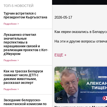
ТОП-5 НОВОСТЕЙ
Турчин встретился с
2026-05-17
президентом Кыргызстана
Подробнее
>
Как евреи оказались в Белару
Лукашенко отметил
значительные
На эти и другие вопросы отвеч
перспективы в
наращивании связей и
реализации проектов с Кот-
д'Ивуаром
ЕЩЕ +
Подробнее
>
Как на трассах Беларуси
снижают число ДТП с
дикими животными,
рассказал эксперт
Подробнее
>
16+
Заседание белорусско-
пакистанской комиссии по