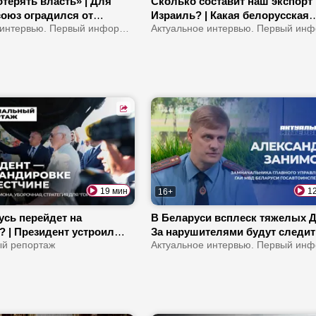
терять власть» | Для
Сколько составит наш экспорт
союз оградился от
Израиль? | Какая белорусская
| Чем обернулся прорыв
Актуальное интервью. Первый информационный
продукция популярна в стране?
 Сеуте?
Как израильтяне относятся к
белорусам?
19 мин
1
16+
усь перейдет на
В Беларуси всплеск тяжелых Д
? | Президент устроил
За нарушителями будут следи
азбор в Брестской
й репортаж
квадрокоптеры | Что изменится
 Сколько страна
регистрации СПМ?
ает на молоке?