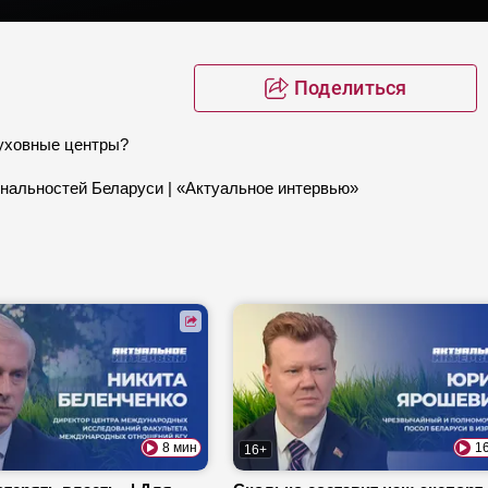
Поделиться
духовные центры?
ональностей Беларуси | «Актуальное интервью»
8 мин
1
16+