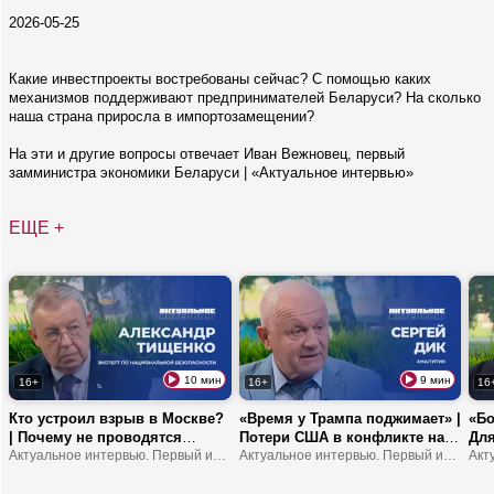
2026-05-25
Какие инвестпроекты востребованы сейчас? С помощью каких
механизмов поддерживают предпринимателей Беларуси? На сколько
наша страна приросла в импортозамещении?
На эти и другие вопросы отвечает Иван Вежновец, первый
замминистра экономики Беларуси | «Актуальное интервью»
ЕЩЕ +
10 мин
9 мин
16+
16+
16
Кто устроил взрыв в Москве?
«Время у Трампа поджимает» |
«Бо
| Почему не проводятся
Потери США в конфликте на
Для
выборы в Украине? |
Актуальное интервью. Первый информационный
Ближнем Востоке | Европа
Актуальное интервью. Первый информационный
от 
Зеленского хотят сместить с
станет регионом третьего
про
поста президента?
мира?