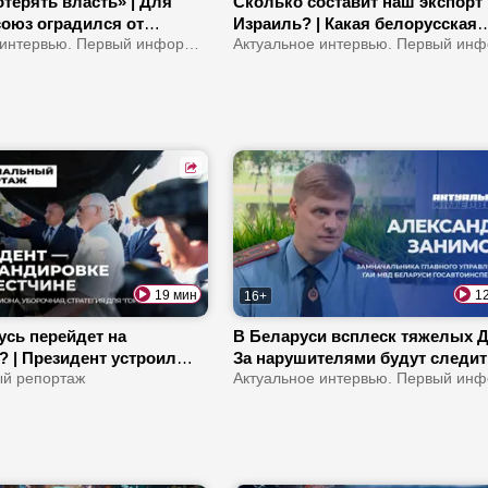
терять власть» | Для
Сколько составит наш экспорт
союз оградился от
Израиль? | Какая белорусская
| Чем обернулся прорыв
Актуальное интервью. Первый информационный
продукция популярна в стране?
 Сеуте?
Как израильтяне относятся к
белорусам?
19 мин
1
16+
усь перейдет на
В Беларуси всплеск тяжелых Д
? | Президент устроил
За нарушителями будут следи
азбор в Брестской
й репортаж
квадрокоптеры | Что изменится
 Сколько страна
регистрации СПМ?
ает на молоке?