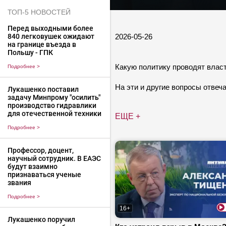
ТОП-5 НОВОСТЕЙ
Перед выходными более
2026-05-26
840 легковушек ожидают
на границе въезда в
Польшу - ГПК
Какую политику проводят влас
Подробнее
>
На эти и другие вопросы отвеч
Лукашенко поставил
задачу Минпрому "осилить"
производство гидравлики
для отечественной техники
ЕЩЕ +
Подробнее
>
Профессор, доцент,
научный сотрудник. В ЕАЭС
будут взаимно
признаваться ученые
звания
Подробнее
>
16+
Лукашенко поручил