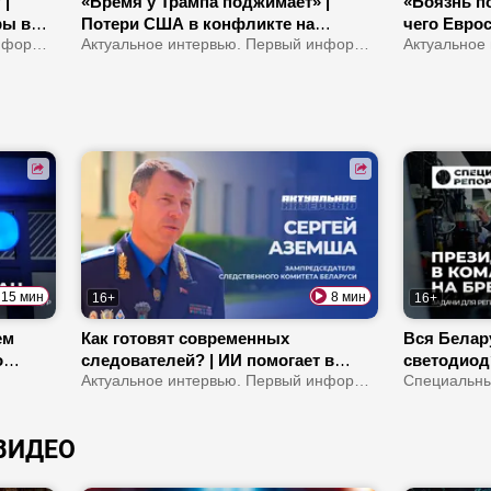
 |
«Время у Трампа поджимает» |
«Боязнь по
ры в
Потери США в конфликте на
чего Евро
Актуальное интервью. Первый информационный
Ближнем Востоке | Европа станет
Актуальное интервью. Первый информационный
Испании? 
?
регионом третьего мира?
границы в
15 мин
8 мин
16+
16+
ем
Как готовят современных
Вся Белар
о
следователей? | ИИ помогает в
светодиод
там
работе СК? | Сколько убийств
Актуальное интервью. Первый информационный
жесткий р
Специальны
прошлых лет удалось раскрыть?
области! |
зарабатыв
ВИДЕО