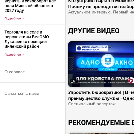
Кто устроил взрыв в Москве?
вернуть в севооборот все
поля Минской области в
Почему не проводятся выбо
2027 году
Украине? | Зеленского хотят
сместить с поста президента
Подробнее
>
ДРУГИЕ ВИДЕО
Торговля на селе и
перспективы БелОМО.
Лукашенко посещает
Вилейский район
Подробнее
>
О сервисе
16+
Упростить бюрократию! | В ч
Связаться с нами
преимущество службы «Одн
окно»? | Какие специалисты 
Специальный репортаж
работают?
РЕКОМЕНДУЕМЫЕ 