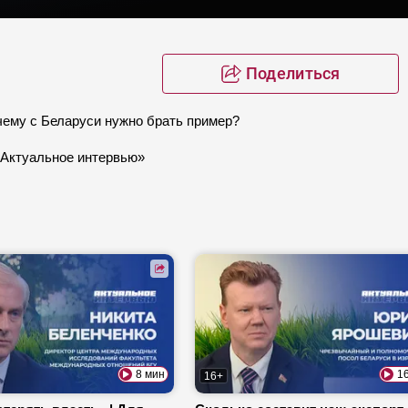
Поделиться
чему с Беларуси нужно брать пример?
«Актуальное интервью»
8 мин
1
16+