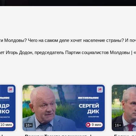
ти Молдовы? Чего на самом деле хочет население страны? И по
ает Игорь Додон, председатель Партии социалистов Молдовы | 
10 мин
9 мин
16+
16+