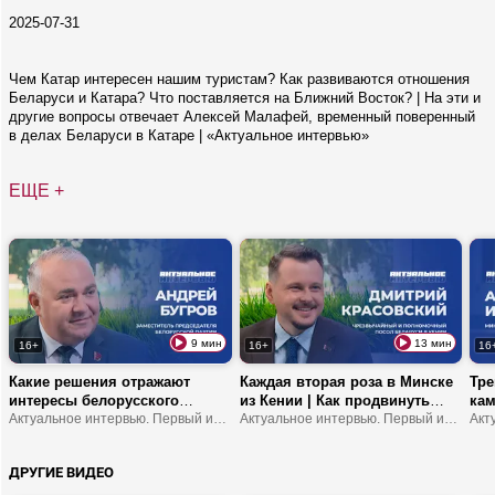
2025-07-31
Чем Катар интересен нашим туристам? Как развиваются отношения
Беларуси и Катара? Что поставляется на Ближний Восток? | На эти и
другие вопросы отвечает Алексей Малафей, временный поверенный
в делах Беларуси в Катаре | «Актуальное интервью»
ЕЩЕ +
9 мин
13 мин
16+
16+
16
Какие решения отражают
Каждая вторая роза в Минске
Тре
интересы белорусского
из Кении | Как продвинуть
кам
народа? | Что устанавливает
Актуальное интервью. Первый информационный
туда молочку? | В Африке
Актуальное интервью. Первый информационный
обр
мост между обществом и
можно замерзнуть?
шко
властью? | В чем
ДРУГИЕ ВИДЕО
ответственность делегатов
ВНС?