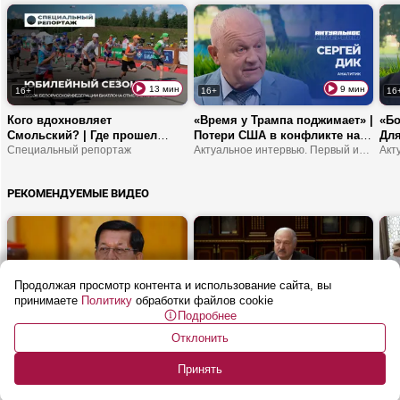
13 мин
9 мин
16+
16+
16
Кого вдохновляет
«Время у Трампа поджимает» |
«Бо
Смольский? | Где прошел
Потери США в конфликте на
Для
Кубок БФБ? | Что эти
Специальный репортаж
Ближнем Востоке | Европа
Актуальное интервью. Первый информационный
от 
соревнования дают молодым
станет регионом третьего
про
спортсменам?
мира?
РЕКОМЕНДУЕМЫЕ ВИДЕО
Продолжая просмотр контента и использование сайта, вы
принимаете
Политику
обработки файлов cookie
22 мин
3 мин
16+
16+
16
Подробнее
«Лукашенко очень тепло к
Лукашенко – Зимбабве: Мы
Лук
Отклонить
нам относится» | С чего
будем делать ВСЕ, что
зде
начались отношения
пообещали!
пер
Принять
Беларуси и Мьянмы? | Про
перспективы сотрудничества,