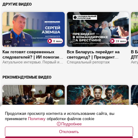
ДРУГИЕ ВИДЕО
8 мин
19 мин
16+
16+
16
Как готовят современных
Вся Беларусь перейдет на
В Б
следователей? | ИИ помогает
светодиод? | Президент
ДТП
в работе СК? | Сколько
Актуальное интервью. Первый информационный
устроил жесткий разбор в
Специальный репортаж
сле
убийств прошлых лет удалось
Брестской области! | Сколько
изм
раскрыть?
страна зарабатывает на
СП
РЕКОМЕНДУЕМЫЕ ВИДЕО
молоке?
Продолжая просмотр контента и использование сайта, вы
2 мин
55 мин
16+
16+
16
принимаете
Политику
обработки файлов cookie
Подробнее
Лукашенко: Мы умеем делать
ИИ угрожает суверенитету? |
Виз
абсолютно все, что сегодня
Что будет с Украиной после
лов
Отклонить
необходимо Алжиру!
СВО? | Почему Испанию
ОбъективНо
орг
Буд