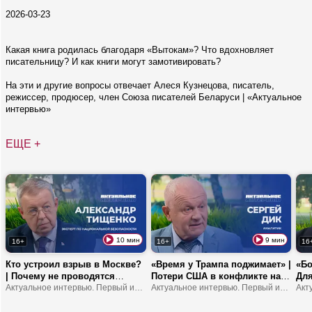
2026-03-23
Какая книга родилась благодаря «Вытокам»? Что вдохновляет
писательницу? И как книги могут замотивировать?
На эти и другие вопросы отвечает Алеся Кузнецова, писатель,
режиссер, продюсер, член Союза писателей Беларуси | «Актуальное
интервью»
ЕЩЕ +
10 мин
9 мин
16+
16+
16
Кто устроил взрыв в Москве?
«Время у Трампа поджимает» |
«Бо
| Почему не проводятся
Потери США в конфликте на
Для
выборы в Украине? |
Актуальное интервью. Первый информационный
Ближнем Востоке | Европа
Актуальное интервью. Первый информационный
от 
Зеленского хотят сместить с
станет регионом третьего
про
поста президента?
мира?