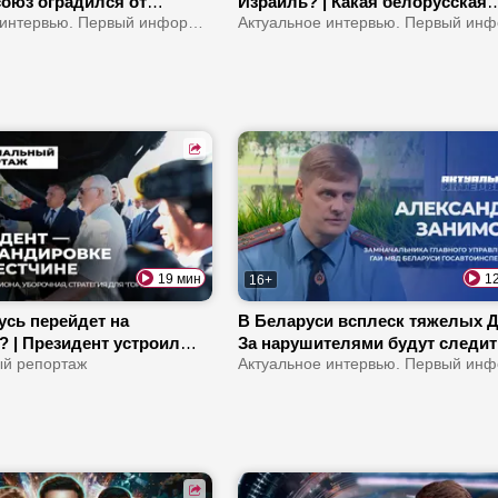
союз оградился от
Израиль? | Какая белорусская
| Чем обернулся прорыв
Актуальное интервью. Первый информационный
продукция популярна в стране?
 Сеуте?
Как израильтяне относятся к
белорусам?
19 мин
1
16+
усь перейдет на
В Беларуси всплеск тяжелых Д
? | Президент устроил
За нарушителями будут следи
азбор в Брестской
й репортаж
квадрокоптеры | Что изменится
 Сколько страна
регистрации СПМ?
ает на молоке?