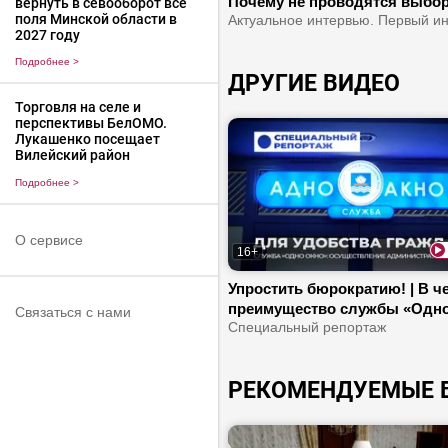
Почему не проводятся выбо
вернуть в севооборот все
поля Минской области в
Украине? | Зеленского хотят
2027 году
сместить с поста президента
Подробнее
>
ДРУГИЕ ВИДЕО
Торговля на селе и
перспективы БелОМО.
Лукашенко посещает
Вилейский район
Подробнее
>
О сервисе
16+
Упростить бюрократию! | В ч
преимущество службы «Одн
Связаться с нами
окно»? | Какие специалисты 
Специальный репортаж
работают?
РЕКОМЕНДУЕМЫЕ 