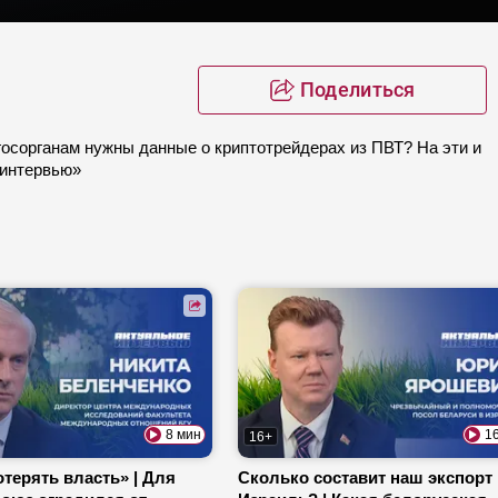
Поделиться
 госорганам нужны данные о криптотрейдерах из ПВТ? На эти и
 интервью»
8 мин
1
16+
терять власть» | Для
Сколько составит наш экспорт