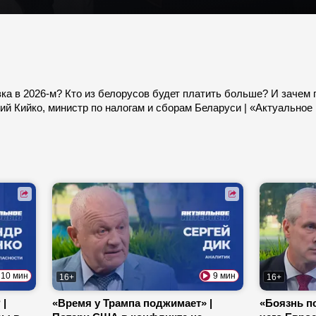
зка в 2026-м? Кто из белорусов будет платить больше? И зачем
ий Кийко, министр по налогам и сборам Беларуси | «Актуальное
10 мин
9 мин
16+
16+
 |
«Время у Трампа поджимает» |
«Боязнь по