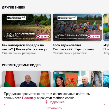
властью? | В чем
ДРУГИЕ ВИДЕО
ответственность делегатов
ВНС?
15 мин
13 мин
16+
16+
16
Как наводится порядок на
Кого вдохновляет
«Вр
земле? | Какие убытки несут
Смольский? | Где прошел
Пот
заросшие поля? | Почему
Специальный репортаж
Кубок БФБ? | Что эти
Специальный репортаж
Бли
белорусские земли не должны
соревнования дают молодым
ста
простаивать?
спортсменам?
ми
РЕКОМЕНДУЕМЫЕ ВИДЕО
Продолжая просмотр контента и использование сайта, вы
26 мин
54 мин
16+
16+
16
принимаете
Политику
обработки файлов cookie
Подробнее
Лукашенко: Прекратите
Почему в Гродно запретили
От 
БАЛОВАТЬСЯ! | Совещание по
шеринг электросамокатов? | В
в Б
Отклонить