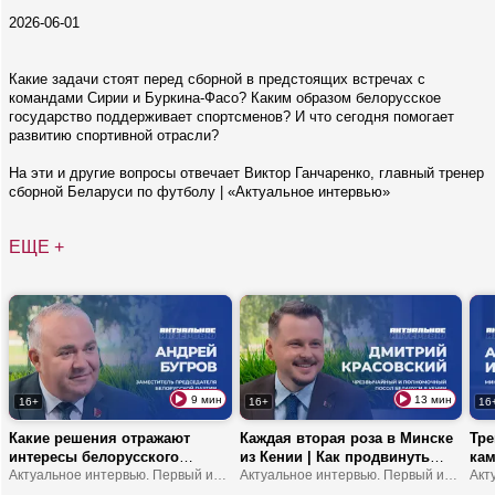
2026-06-01
Какие задачи стоят перед сборной в предстоящих встречах с
командами Сирии и Буркина-Фасо? Каким образом белорусское
государство поддерживает спортсменов? И что сегодня помогает
развитию спортивной отрасли?
На эти и другие вопросы отвечает Виктор Ганчаренко, главный тренер
сборной Беларуси по футболу | «Актуальное интервью»
ЕЩЕ +
9 мин
13 мин
16+
16+
16
Какие решения отражают
Каждая вторая роза в Минске
Тре
интересы белорусского
из Кении | Как продвинуть
кам
народа? | Что устанавливает
Актуальное интервью. Первый информационный
туда молочку? | В Африке
Актуальное интервью. Первый информационный
обр
мост между обществом и
можно замерзнуть?
шко