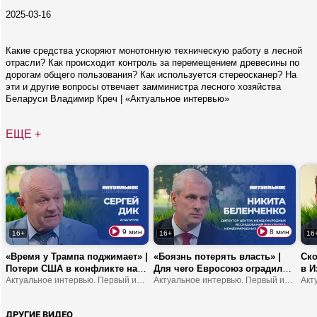
2025-03-16
Какие средства ускоряют монотонную техническую работу в лесной
отрасли? Как происходит контроль за перемещением древесины по
дорогам общего пользования? Как используется стереосканер? На
эти и другие вопросы отвечает замминистра лесного хозяйства
Беларуси Владимир Креч | «Актуальное интервью»
ЕЩЕ +
9 мин
8 мин
16+
16+
16
«Время у Трампа поджимает» |
«Боязнь потерять власть» |
Ско
Потери США в конфликте на
Для чего Евросоюз оградился
в И
Ближнем Востоке | Европа
Актуальное интервью. Первый информационный
от Испании? | Чем обернулся
Актуальное интервью. Первый информационный
бел
станет регионом третьего
прорыв границы в Сеуте?
поп
мира?
изр
ДРУГИЕ ВИДЕО
бе