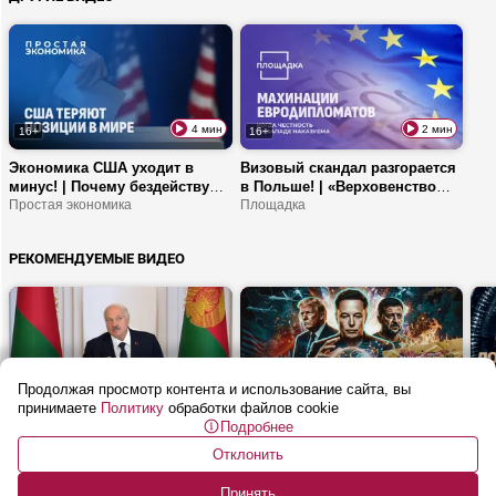
4 мин
2 мин
16+
16+
Экономика США уходит в
Визовый скандал разгорается
минус! | Почему бездействуют
в Польше! | «Верховенство
власти? | Смогут ли исправить
Простая экономика
закона» в ЕС | Кто виноват в
Площадка
положение кандидаты в
миграционных потоках?
президенты?
РЕКОМЕНДУЕМЫЕ ВИДЕО
Продолжая просмотр контента и использование сайта, вы
23 мин
55 мин
16+
16+
16
принимаете
Политику
обработки файлов cookie
Подробнее
Лукашенко: Неважно, какой
ИИ угрожает суверенитету? |
Виз
возраст человека! Главное,
Что будет с Украиной после
лов
Отклонить
чтобы в голове у него что-то
СВО? | Почему Испанию
ОбъективНо
орг
Буд
было!
заполонили мигранты?
«по
Принять