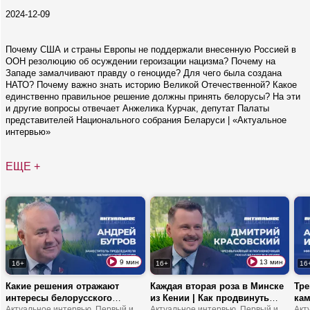
2024-12-09
Почему США и страны Европы не поддержали внесенную Россией в
ООН резолюцию об осуждении героизации нацизма? Почему на
Западе замалчивают правду о геноциде? Для чего была создана
НАТО? Почему важно знать историю Великой Отечественной? Какое
единственно правильное решение должны принять белорусы? На эти
и другие вопросы отвечает Анжелика Курчак, депутат Палаты
представителей Национального собрания Беларуси | «Актуальное
интервью»
ЕЩЕ +
9 мин
13 мин
16+
16+
16
Какие решения отражают
Каждая вторая роза в Минске
Тре
интересы белорусского
из Кении | Как продвинуть
кам
народа? | Что устанавливает
Актуальное интервью. Первый информационный
туда молочку? | В Африке
Актуальное интервью. Первый информационный
обр