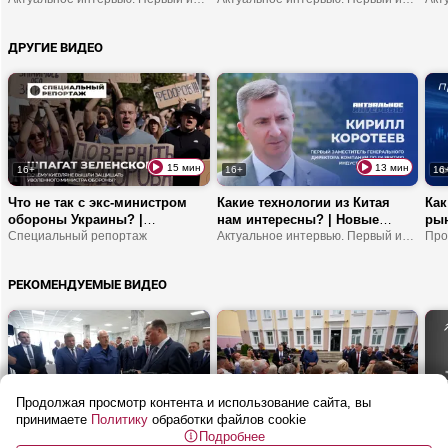
мост между обществом и
можно замерзнуть?
шко
властью? | В чем
ДРУГИЕ ВИДЕО
ответственность делегатов
ВНС?
15 мин
13 мин
16+
16+
16
Что не так с экс-министром
Какие технологии из Китая
Как
обороны Украины? |
нам интересны? | Новые
рын
Договориться с украинскими
Специальный репортаж
резиденты «Великого камня» |
Актуальное интервью. Первый информационный
кри
спецслужбами можно? | Кто
Когда там начнет работу
Куд
совершает теракты в
логистический центр
инв
РЕКОМЕНДУЕМЫЕ ВИДЕО
интересах ВСУ?
Wildberries?
Продолжая просмотр контента и использование сайта, вы
10 мин
13 мин
16+
16+
16
принимаете
Политику
обработки файлов cookie
Подробнее
Лукашенко: АБС ты уже
Лукашенко: Белорусам нужно
Куд