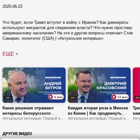
2025-06-22
Что будет, если Трамп вступит в войну с Ираном? Как демократы
используют мигрантов для свержения власти? Что нужно простому
американскому населению? На эти и другие вопросы отвечает Стив
Самарин, политолог (США) | «Актуальное интервью»
ЕЩЕ +
9 мин
13 мин
16+
16+
16
Какие решения отражают
Каждая вторая роза в Минске
Тре
интересы белорусского
из Кении | Как продвинуть
кам
народа? | Что устанавливает
Актуальное интервью. Первый информационный
туда молочку? | В Африке
Актуальное интервью. Первый информационный
обр
мост между обществом и
можно замерзнуть?
шко
властью? | В чем
ДРУГИЕ ВИДЕО
ответственность делегатов
ВНС?