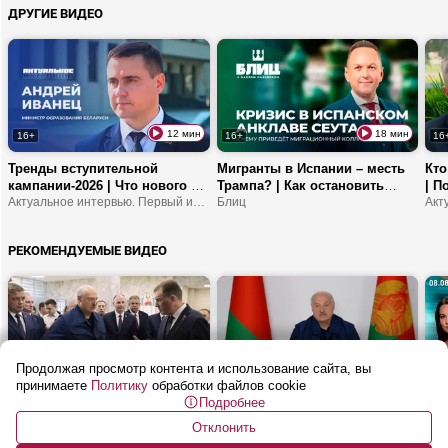
ДРУГИЕ ВИДЕО
ответственность делегатов
ВНС?
12 мин
18 мин
16+
16+
16
Тренды вступительной
Мигранты в Испании – месть
Кто
кампании-2026 | Что нового в
Трампа? | Как остановить
| П
образовании? | Как
Актуальное интервью. Первый информационный
миграционный кризис в
Блиц
выб
школьники будут изучать ИИ?
Европе? | Что
Зел
спровоцировало рост
пос
РЕКОМЕНДУЕМЫЕ ВИДЕО
беженцев из Марокко?
Продолжая просмотр контента и использование сайта, вы
1 ч 38 мин
26 мин
16+
16+
16
принимаете
Политику
обработки файлов cookie
Подробнее
Лукашенко: Готовься! Будет
Лукашенко: Прекратите
Поч
тебе задача! | Беспилотники,
БАЛОВАТЬСЯ! | Совещание по
шер
Отклонить
бинокли и Алжир
Неделя Президента
ТОРГОВЛЕ: цены, автолавки и
Бел
Как