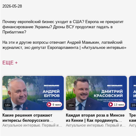
2026-05-28
Почему европейский бизнес уходит в США? Европа не прекратит
финансирование Украины? Дроны ВСУ продолжат падать в
Прибалтике?
На эти и другие вопросы отвечает Андрей Мамыкин, латвийский
журналист, экс-депутат Европарламента | «Актуальное интервью»
ЕЩЕ +
9 мин
13 мин
16+
16+
16
Какие решения отражают
Каждая вторая роза в Минске
Тре
интересы белорусского
из Кении | Как продвинуть
кам
народа? | Что устанавливает
Актуальное интервью. Первый информационный
туда молочку? | В Африке
Актуальное интервью. Первый информационный
обр
мост между обществом и
можно замерзнуть?
шко
властью? | В чем