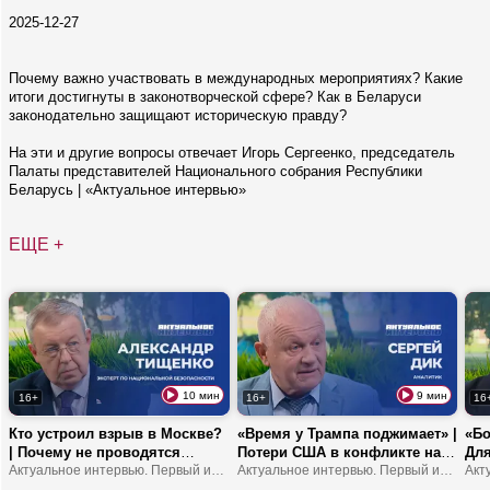
2025-12-27
Почему важно участвовать в международных мероприятиях? Какие
итоги достигнуты в законотворческой сфере? Как в Беларуси
законодательно защищают историческую правду?
На эти и другие вопросы отвечает Игорь Сергеенко, председатель
Палаты представителей Национального собрания Республики
Беларусь | «Актуальное интервью»
ЕЩЕ +
10 мин
9 мин
16+
16+
16
Кто устроил взрыв в Москве?
«Время у Трампа поджимает» |
«Бо
| Почему не проводятся
Потери США в конфликте на
Для
выборы в Украине? |
Актуальное интервью. Первый информационный
Ближнем Востоке | Европа
Актуальное интервью. Первый информационный
от 
Зеленского хотят сместить с
станет регионом третьего
про