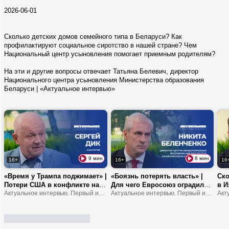
2026-06-01
Сколько детских домов семейного типа в Беларуси? Как
профилактируют социальное сиротство в нашей стране? Чем
Национальный центр усыновления помогает приемным родителям?
На эти и другие вопросы отвечает Татьяна Белевич, директор
Национального центра усыновления Министерства образования
Беларуси | «Актуальное интервью»
9 мин
8 мин
16+
16+
16
«Время у Трампа поджимает» |
«Боязнь потерять власть» |
Ско
Потери США в конфликте на
Для чего Евросоюз оградился
в И
Ближнем Востоке | Европа
Актуальное интервью. Первый информационный
от Испании? | Чем обернулся
Актуальное интервью. Первый информационный
бел
станет регионом третьего
прорыв границы в Сеуте?
поп
мира?
изр
бе