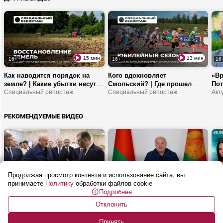
ВНС?
15 мин
13 мин
16+
16+
16
Как наводится порядок на
Кого вдохновляет
«Вр
земле? | Какие убытки несут
Смольский? | Где прошел
Пот
заросшие поля? | Почему
Специальный репортаж
Кубок БФБ? | Что эти
Специальный репортаж
Бли
белорусские земли не должны
соревнования дают молодым
ста
простаивать?
спортсменам?
ми
РЕКОМЕНДУЕМЫЕ ВИДЕО
Продолжая просмотр контента и использование сайта, вы
1 ч 38 мин
26 мин
16+
16+
16
принимаете
Политику
обработки файлов cookie
Подробнее
Лукашенко: Готовься! Будет
Лукашенко: Прекратите
Поч
тебе задача! | Беспилотники,
БАЛОВАТЬСЯ! | Совещание по
шер
Отклонить
бинокли и Алжир
Неделя Президента
ТОРГОВЛЕ: цены, автолавки и
Бел
Как
новые требования
кон
Принять