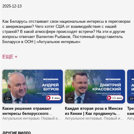
2025-12-13
Как Беларусь отстаивает свои национальные интересы в переговорах
с американцами? Чего хотят США от взаимодействия с нашей
страной? В какой атмосфере происходят встречи? На эти и другие
вопросы отвечает Валентин Рыбаков, Постоянный представитель
Беларуси в ООН | «Актуальное интервью»
ЕЩЕ +
9 мин
13 мин
16+
16+
16
Какие решения отражают
Каждая вторая роза в Минске
Тре
интересы белорусского
из Кении | Как продвинуть
кам
народа? | Что устанавливает
Актуальное интервью. Первый информационный
туда молочку? | В Африке
Актуальное интервью. Первый информационный
обр
мост между обществом и
можно замерзнуть?
шко
властью? | В чем
ДРУГИЕ ВИДЕО
ответственность делегатов