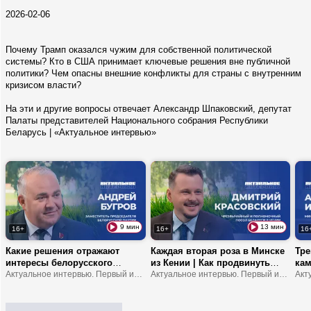
2026-02-06
Почему Трамп оказался чужим для собственной политической
системы? Кто в США принимает ключевые решения вне публичной
политики? Чем опасны внешние конфликты для страны с внутренним
кризисом власти?
На эти и другие вопросы отвечает Александр Шпаковский, депутат
Палаты представителей Национального собрания Республики
Беларусь | «Актуальное интервью»
9 мин
13 мин
16+
16+
16
Какие решения отражают
Каждая вторая роза в Минске
Тре
интересы белорусского
из Кении | Как продвинуть
кам
народа? | Что устанавливает
Актуальное интервью. Первый информационный
туда молочку? | В Африке
Актуальное интервью. Первый информационный
обр
мост между обществом и
можно замерзнуть?
шко
властью? | В чем
ответственность делегатов