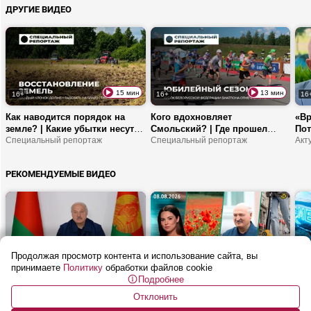
ДРУГИЕ ВИДЕО
ответственность делегатов
ВНС?
15 мин
13 мин
16+
16+
16
Как наводится порядок на
Кого вдохновляет
«Вр
земле? | Какие убытки несут
Смольский? | Где прошел
Пот
заросшие поля? | Почему
Специальный репортаж
Кубок БФБ? | Что эти
Специальный репортаж
Бли
белорусские земли не должны
соревнования дают молодым
ста
простаивать?
спортсменам?
ми
РЕКОМЕНДУЕМЫЕ ВИДЕО
Продолжая просмотр контента и использование сайта, вы
26 мин
54 мин
16+
16+
16
принимаете
Политику
обработки файлов cookie
Подробнее
Лукашенко: Прекратите
Почему в Гродно запретили
От 
БАЛОВАТЬСЯ! | Совещание по
шеринг электросамокатов? | В
в Б
Отклонить
ТОРГОВЛЕ: цены, автолавки и
Беларуси мак и конопля под
Как посмотреть
зак
Мет