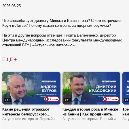
2026-03-25
Что способствует диалогу Минска и Вашингтона? С кем встречался
Коул в Литве? Почему важен контроль за ядерным оружием?
На эти и другие вопросы отвечает Никита Беленченко, директор
Центра международных исследований факультета международных
отношений БГУ | «Актуальное интервью»
ЕЩЕ +
9 мин
13 мин
16+
16+
16
Какие решения отражают
Каждая вторая роза в Минске
Тре
интересы белорусского
из Кении | Как продвинуть
кам
народа? | Что устанавливает
Актуальное интервью. Первый информационный
туда молочку? | В Африке
Актуальное интервью. Первый информационный
обр
мост между обществом и
можно замерзнуть?
шко
властью? | В чем