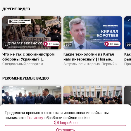
властью? | В чем
ДРУГИЕ ВИДЕО
ответственность делегатов
ВНС?
15 мин
13 мин
16+
16+
16
Что не так с экс-министром
Какие технологии из Китая
Как
обороны Украины? |
нам интересны? | Новые
рын
Договориться с украинскими
Специальный репортаж
резиденты «Великого камня» |
Актуальное интервью. Первый информационный
кри
спецслужбами можно? | Кто
Когда там начнет работу
Куд
совершает теракты в
логистический центр
инв
РЕКОМЕНДУЕМЫЕ ВИДЕО
интересах ВСУ?
Wildberries?
Продолжая просмотр контента и использование сайта, вы
10 мин
13 мин
16+
16+
16
принимаете
Политику
обработки файлов cookie
Подробнее
Лукашенко: АБС ты уже
Лукашенко: Белорусам нужно
Куд
делаешь? | Вилейка
НЕ СПАТЬ! Нужно шевелиться!
м? 
Отклонить