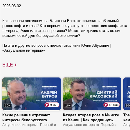
2026-03-02
Как военная эскалация на Ближнем Востоке изменит глобальный
рынок нефти и газа? Кто первым почувствует последствия конфликта
– Европа, Азия или страны региона? Может ли кризис стать окном
возможностей для белорусской экономики?
На эти и другие вопросы отвечает аналитик Юлия Абухович |
«Актуальное интервью»
ЕЩЕ +
9 мин
13 мин
16+
16+
16
Какие решения отражают
Каждая вторая роза в Минске
Тре
интересы белорусского
из Кении | Как продвинуть
кам
народа? | Что устанавливает
Актуальное интервью. Первый информационный
туда молочку? | В Африке
Актуальное интервью. Первый информационный
обр
мост между обществом и
можно замерзнуть?
шко