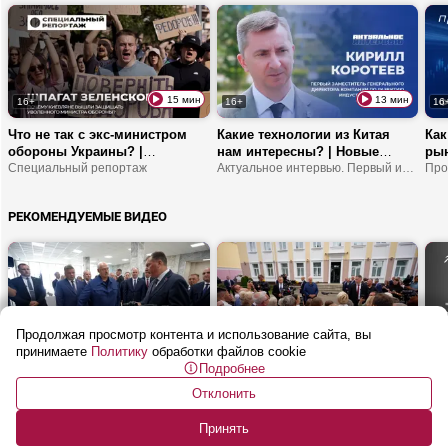
15 мин
13 мин
16+
16+
16
Что не так с экс-министром
Какие технологии из Китая
Как
обороны Украины? |
нам интересны? | Новые
рын
Договориться с украинскими
Специальный репортаж
резиденты «Великого камня» |
Актуальное интервью. Первый информационный
кри
спецслужбами можно? | Кто
Когда там начнет работу
Куд
совершает теракты в
логистический центр
инв
РЕКОМЕНДУЕМЫЕ ВИДЕО
интересах ВСУ?
Wildberries?
Продолжая просмотр контента и использование сайта, вы
10 мин
13 мин
16+
16+
16
принимаете
Политику
обработки файлов cookie
Подробнее
Лукашенко: АБС ты уже
Лукашенко: Белорусам нужно
Куд
делаешь? | Вилейка
НЕ СПАТЬ! Нужно шевелиться!
м? 
Отклонить
| Общение с людьми. Вилейка
лег
Клу
НАТ
Принять