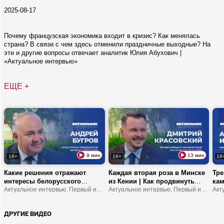
2025-08-17
Почему французская экономика входит в кризис? Как менялась
страна? В связи с чем здесь отменили праздничные выходные? На
эти и другие вопросы отвечает аналитик Юлия Абухович |
«Актуальное интервью»
ЕЩЕ +
9 мин
13 мин
16+
16+
16
Какие решения отражают
Каждая вторая роза в Минске
Тре
интересы белорусского
из Кении | Как продвинуть
кам
народа? | Что устанавливает
Актуальное интервью. Первый информационный
туда молочку? | В Африке
Актуальное интервью. Первый информационный
обр
мост между обществом и
можно замерзнуть?
шко
властью? | В чем
ДРУГИЕ ВИДЕО
ответственность делегатов
ВНС?