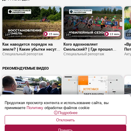
ВНС?
15 мин
13 мин
16+
16+
16
Как наводится порядок на
Кого вдохновляет
«Вр
земле? | Какие убытки несут
Смольский? | Где прошел
Пот
заросшие поля? | Почему
Специальный репортаж
Кубок БФБ? | Что эти
Специальный репортаж
Бли
белорусские земли не должны
соревнования дают молодым
ста
простаивать?
спортсменам?
ми
РЕКОМЕНДУЕМЫЕ ВИДЕО
Продолжая просмотр контента и использование сайта, вы
10 мин
28 мин
16+
16+
16
принимаете
Политику
обработки файлов cookie
Подробнее
Лукашенко: Я ожидал
Какие автобусы появились на
«Ан
большего, откровенно говоря!
улицах Могилева? | Что
БЫЛ
Отклонить
| Брест
диктуют модные тренды этой
Встретимся у звездочета
суб
весной? | Палы сухой травы:
Принять