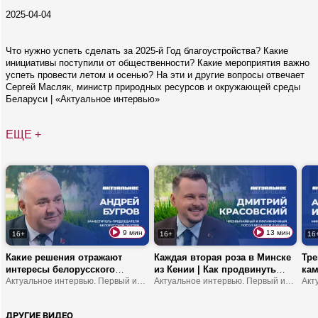
2025-04-04
Что нужно успеть сделать за 2025-й Год благоустройства? Какие
инициативы поступили от общественности? Какие мероприятия важно
успеть провести летом и осенью? На эти и другие вопросы отвечает
Сергей Масляк, министр природных ресурсов и окружающей среды
Беларуси | «Актуальное интервью»
ЕЩЕ +
9 мин
13 мин
16+
16+
16
Какие решения отражают
Каждая вторая роза в Минске
Тре
интересы белорусского
из Кении | Как продвинуть
кам
народа? | Что устанавливает
Актуальное интервью. Первый информационный
туда молочку? | В Африке
Актуальное интервью. Первый информационный
обр
мост между обществом и
можно замерзнуть?
шко
властью? | В чем
ДРУГИЕ ВИДЕО
ответственность делегатов